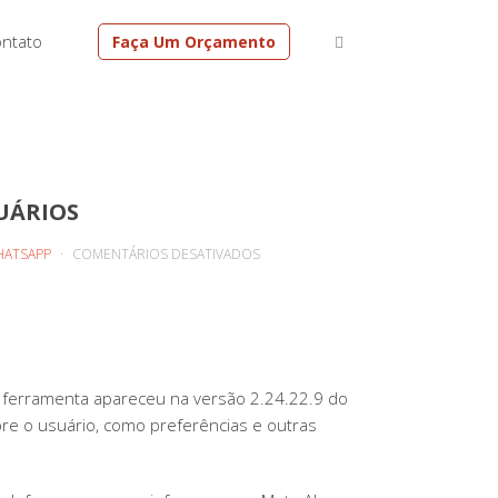
ntato
Faça Um Orçamento
UÁRIOS
EM
ATSAPP
COMENTÁRIOS DESATIVADOS
META
AI
NO
WHATSAPP
TESTA
A ferramenta apareceu na versão 2.24.22.9 do
RECURSO
obre o usuário, como preferências e outras
DE
SALVAR
INFORMAÇÕES