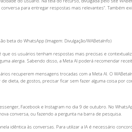
vacidade do usuário. Na tela do recurso, divulgada pelo site WAB
conversa para entregar respostas mais relevantes”. Também exis
ão beta do WhatsApp (Imagem: Divulgação/WABetaInfo)
é que os usuários tenham respostas mais precisas e contextual
lguma alergia. Sabendo disso, a Meta AI poderá recomendar recei
ários recuperem mensagens trocadas com a Meta AI. O WABetaInf
de dieta, de gostos, precisar ficar sem fazer alguma coisa por co
, Messenger, Facebook e Instagram no dia 9 de outubro. No Whats
r nova conversa, ou fazendo a pergunta na barra de pesquisa.
anela idêntica às conversas. Para utilizar a IA é necessário conco