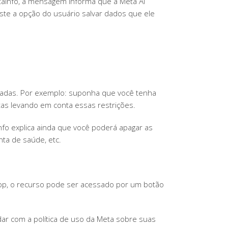
etaInfo, a mensagem informa que a Meta AI
SOBRE
te a opção do usuário salvar dados que ele
USUÁRIOS
izadas. Por exemplo: suponha que você tenha
tas levando em conta essas restrições.
o explica ainda que você poderá apagar as
nta de saúde, etc.
App, o recurso pode ser acessado por um botão
rdar com a política de uso da Meta sobre suas