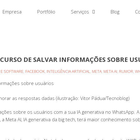
Empresa
Portfólio
Serviços
Blog
Co
ECURSO DE SALVAR INFORMAÇÕES SOBRE US
S E SOFTWARE
,
FACEBOOK
,
INTELIGÊNCIA ARTIFICIAL
,
META
,
META AI
,
RUMOR
,
WH
formações sobre usuários
orar as respostas dadas (ilustração: Vitor Pádua/Tecnoblog)
mações sobre os usuários com a sua IA generativa no WhatsApp. 
, a Meta AI, IA generativa da big tech, terá maior conhecimento s