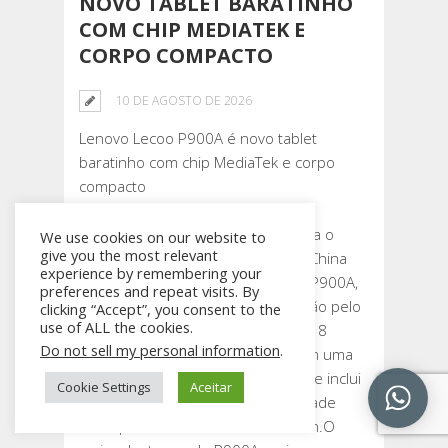
NOVO TABLET BARATINHO
COM CHIP MEDIATEK E
CORPO COMPACTO
10 DE AGOSTO DE 2026
Lenovo Lecoo P900A é novo tablet
baratinho com chip MediaTek e corpo
compacto
Enquanto o mercado global recebia o
We use cookies on our website to
give you the most relevant
Moto Pad 70, a Lenovo lançou na China
experience by remembering your
nesta segunda-feira (10) o Lecoo P900A,
preferences and repeat visits. By
tablet baratinho que chama atenção pelo
clicking “Accept”, you consent to the
use of ALL the cookies.
corpo compacto. Com uma tela de 8
Do not sell my personal information
.
polegadas, o dispositivo aposta em uma
ficha simples, mas competente que inclui
Cookie Settings
Aceitar
processador MediaTek, conectividade
encorpada e bateria de 5.140 mAh.O