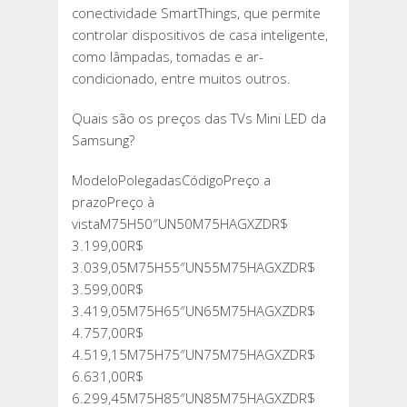
conectividade SmartThings, que permite
controlar dispositivos de casa inteligente,
como lâmpadas, tomadas e ar-
condicionado, entre muitos outros.
Quais são os preços das TVs Mini LED da
Samsung?
ModeloPolegadasCódigoPreço a
prazoPreço à
vistaM75H50″UN50M75HAGXZDR$
3.199,00R$
3.039,05M75H55″UN55M75HAGXZDR$
3.599,00R$
3.419,05M75H65″UN65M75HAGXZDR$
4.757,00R$
4.519,15M75H75″UN75M75HAGXZDR$
6.631,00R$
6.299,45M75H85″UN85M75HAGXZDR$