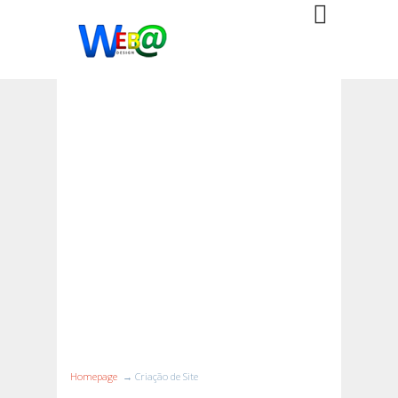
Sites Contruídos
com Propósito
Prepare sua Empresa com um
site de última tecnologia
construído
para se adequar às suas
necessidades e crescer junto
com sua organização.
Homepage
→ Criação de Site