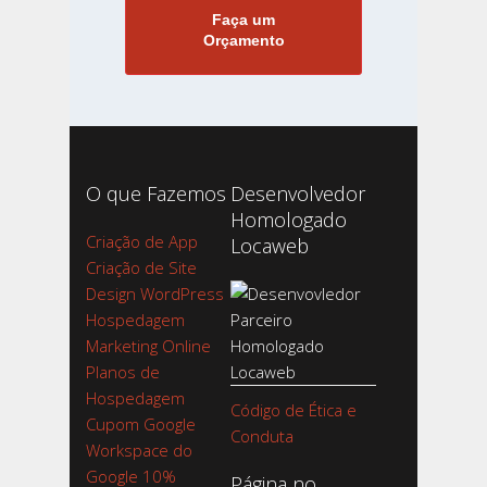
Faça um
Orçamento
O que Fazemos
Desenvolvedor
Homologado
Criação de App
Locaweb
Criação de Site
Design WordPress
Hospedagem
Marketing Online
Planos de
Hospedagem
Código de Ética e
Cupom Google
Conduta
Workspace do
Google 10%
Página no