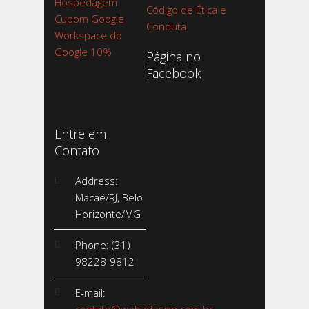
Hospedagem
Código de Ética e
Cupom Google
Conduta
Workspace do
Google 10%
Página no
Facebook
Entre em
Contato
Address:
Macaé/RJ, Belo
Horizonte/MG
Phone: (31)
98228-9812
E-mail: