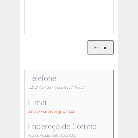
Telefone
(22) 2142-1587 | (22) 99777-8777
E-mail
contato@webadesign.com.br
Endereço de Correio
Rua do Açude, 338, Apto 303,