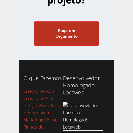
Faça um
Orçamento
O que Fazemos
Desenvolvedor
Homologado
Criação de App
Locaweb
Criação de Site
Design WordPress
Hospedagem
Marketing Online
Planos de