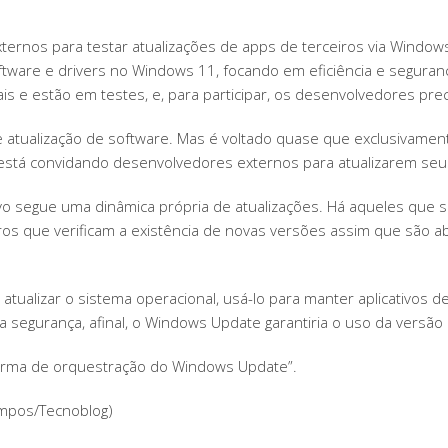
ternos para testar atualizações de apps de terceiros via Window
oftware e drivers no Windows 11, focando em eficiência e seguran
is e estão em testes, e, para participar, os desenvolvedores pre
atualização de software. Mas é voltado quase que exclusivame
stá convidando desenvolvedores externos para atualizarem seus a
ativo segue uma dinâmica própria de atualizações. Há aqueles que
os que verificam a existência de novas versões assim que são a
ualizar o sistema operacional, usá-lo para manter aplicativos de
 segurança, afinal, o Windows Update garantiria o uso da versão
aforma de orquestração do Windows Update”.
ampos/Tecnoblog)