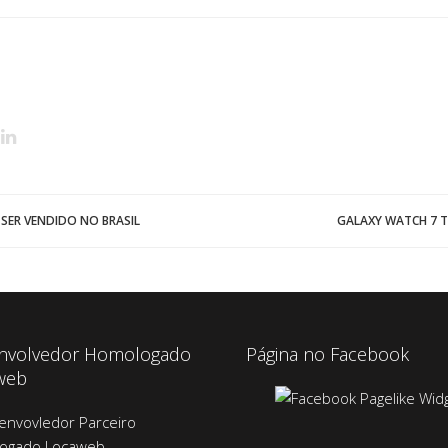
 SER VENDIDO NO BRASIL
GALAXY WATCH 7 T
nvolvedor Homologado
Página no Facebook
web