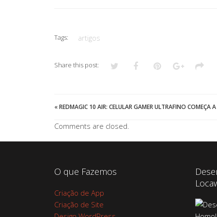
Tags:
artigos
Share this post:
«
REDMAGIC 10 AIR: CELULAR GAMER ULTRAFINO COMEÇA A
Comments are closed.
O que Fazemos
Dese
Loca
Criação de App
Criação de Site
Design WordPress