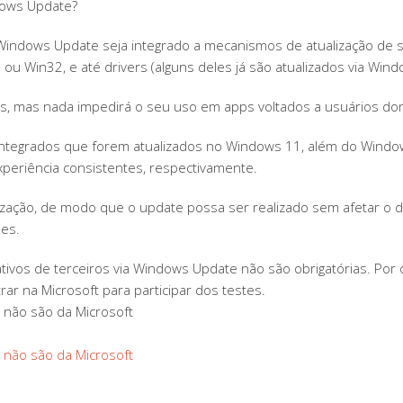
dows Update?
ndows Update seja integrado a mecanismos de atualização de soft
 Win32, e até drivers (alguns deles já são atualizados via Wind
as, mas nada impedirá o seu uso em apps voltados a usuários do
ntegrados que forem atualizados no Windows 11, além do Window
xperiência consistentes, respectivamente.
lização, de modo que o update possa ser realizado sem afetar 
ões.
ativos de terceiros via Windows Update não são obrigatórias. Por 
r na Microsoft para participar dos testes.
 não são da Microsoft
 não são da Microsoft