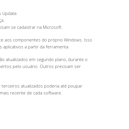
QUE
NÃO
s Update.
SÃO
ça.
DA
cisam se cadastrar na Microsoft.
MICROSOFT
nte aos componentes do próprio Windows. Isso
plicativos a partir da ferramenta.
 são atualizados em segundo plano, durante o
bertos pelo usuário. Outros precisam ser
 terceiros atualizados poderia até poupar
 mais recente de cada software.