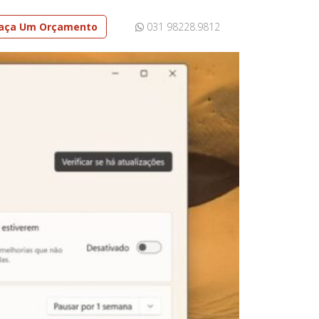
aça Um Orçamento
031 98228.9812