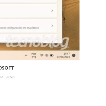
OSOFT
EM
SATIVADOS
WINDOWS
UPDATE
PODERÁ
ATUALIZAR
APLICATIVOS