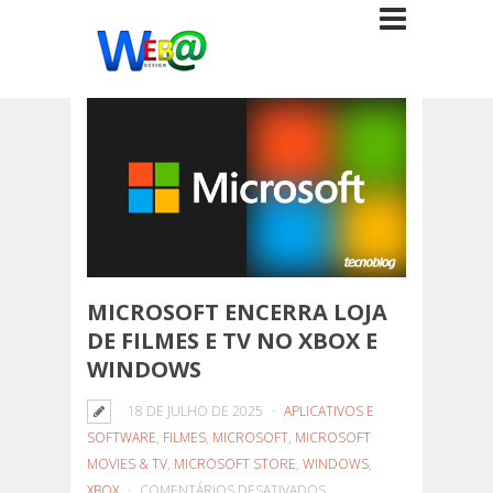
MICROSOFT ENCERRA LOJA
DE FILMES E TV NO XBOX E
WINDOWS
18 DE JULHO DE 2025
APLICATIVOS E
SOFTWARE
,
FILMES
,
MICROSOFT
,
MICROSOFT
MOVIES & TV
,
MICROSOFT STORE
,
WINDOWS
,
EM
XBOX
COMENTÁRIOS DESATIVADOS