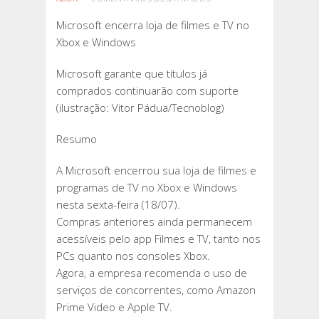
MICROSOFT
Microsoft encerra loja de filmes e TV no
ENCERRA
Xbox e Windows
LOJA
DE
Microsoft garante que títulos já
FILMES
comprados continuarão com suporte
E
(ilustração: Vitor Pádua/Tecnoblog)
TV
NO
Resumo
XBOX
E
A Microsoft encerrou sua loja de filmes e
WINDOWS
programas de TV no Xbox e Windows
nesta sexta-feira (18/07).
Compras anteriores ainda permanecem
acessíveis pelo app Filmes e TV, tanto nos
PCs quanto nos consoles Xbox.
Agora, a empresa recomenda o uso de
serviços de concorrentes, como Amazon
Prime Video e Apple TV.