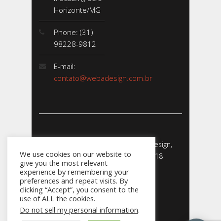
Horizonte/MG
Phone: (31)
98228-9812
E-mail:
contato@webadesign.com.br
Webadesign - Empresa de Webdesign,
We use cookies on our website to
Desenvolvimento de Sites - 2018
give you the most relevant
CNPJ: 23.856.204/0001-­24
experience by remembering your
preferences and repeat visits. By
clicking “Accept”, you consent to the
use of ALL the cookies.
Do not sell my personal information
.