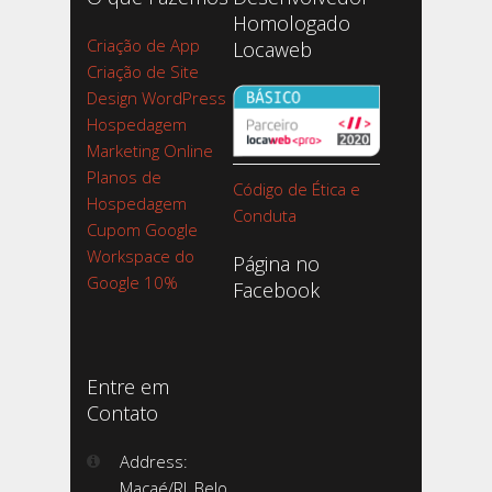
Homologado
Criação de App
Locaweb
Criação de Site
Design WordPress
Hospedagem
Marketing Online
Planos de
Código de Ética e
Hospedagem
Conduta
Cupom Google
Workspace do
Página no
Google 10%
Facebook
Entre em
Contato
Address:
Macaé/RJ, Belo