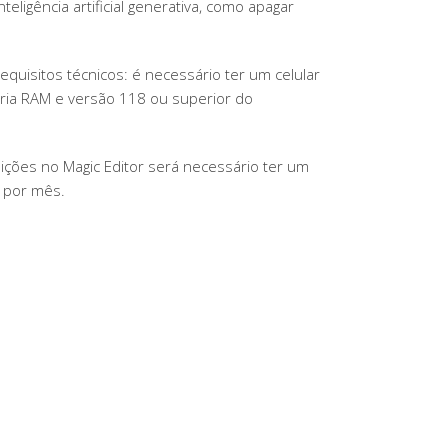
igência artificial generativa, como apagar
E
EDIÇÕES
COM
quisitos técnicos: é necessário ter um celular
IA
ria RAM e versão 118 ou superior do
NA
VERSÃO
GRÁTIS
dições no Magic Editor será necessário ter um
 por mês.