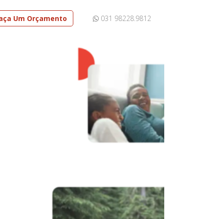
aça Um Orçamento
031 98228.9812