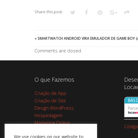
Share this post:
«
SMARTWATCH ANDROID VIRA EMULADOR DE GAME BOY (
Comments are closed.
O que Fazemos
Dese
Loca
Criação de App
Criação de Site
Design WordPress
Hospedagem
Marketing Online
Código
Planos de Hospedagem
We use cookies on our website to
Cupom Google Workspace do