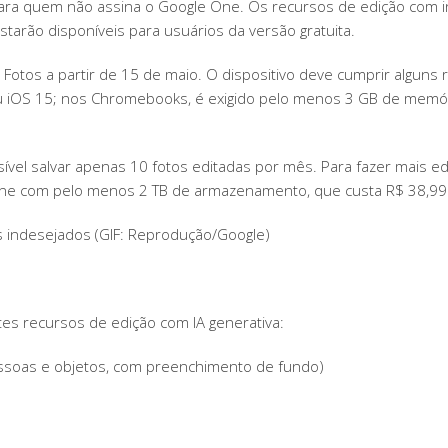
ra quem não assina o Google One. Os recursos de edição com intel
tarão disponíveis para usuários da versão gratuita.
tos a partir de 15 de maio. O dispositivo deve cumprir alguns re
ou iOS 15; nos Chromebooks, é exigido pelo menos 3 GB de memó
ssível salvar apenas 10 fotos editadas por mês. Para fazer mais e
 One com pelo menos 2 TB de armazenamento, que custa R$ 38,99
 indesejados (GIF: Reprodução/Google)
tes recursos de edição com IA generativa:
essoas e objetos, com preenchimento de fundo)