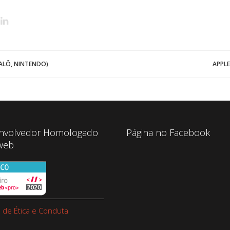
ALÔ, NINTENDO)
APPLE
nvolvedor Homologado
Página no Facebook
web
 de Ética e Conduta