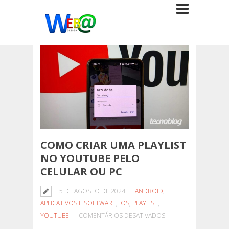
COMO CRIAR UMA PLAYLIST
NO YOUTUBE PELO
CELULAR OU PC
5 DE AGOSTO DE 2024
ANDROID
,
APLICATIVOS E SOFTWARE
,
IOS
,
PLAYLIST
,
EM
YOUTUBE
COMENTÁRIOS DESATIVADOS
COMO