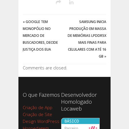
«
GOOGLE TEM
SAMSUNG INICIA
MONOPÓLIO NO
PRODUÇÃO EM MASSA
MERCADO DE
DE MEMÓRIAS LPDDR5X
BUSCADORES, DECIDE
MAIS FINAS PARA
JUSTIÇA DOS EUA
CELULARES COM ATÉ 16
GB
»
Comments are closed.
O que Fazemos
Desenvolvedor
Homologado
Criação de App
Locaweb
Criação de Site
Design WordPress
Hospedagem