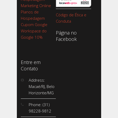
Marketing Online
Planos de
Código de Ética e
Hospedagem
Conduta
Cupom Google
Workspace do
Página no
Google 10%
Facebook
Entre em
Contato
Address:
Macaé/RJ, Belo
Horizonte/MG
Phone: (31)
98228-9812