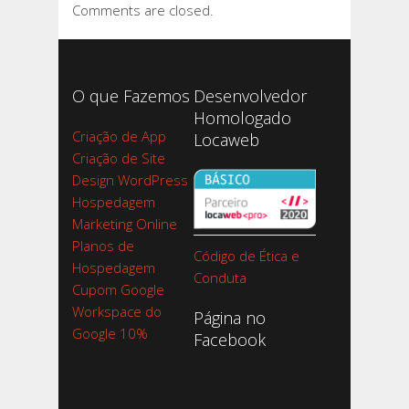
Comments are closed.
O que Fazemos
Desenvolvedor
Homologado
Criação de App
Locaweb
Criação de Site
Design WordPress
Hospedagem
Marketing Online
Planos de
Código de Ética e
Hospedagem
Conduta
Cupom Google
Workspace do
Página no
Google 10%
Facebook