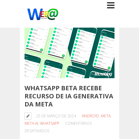
WHATSAPP BETA RECEBE
RECURSO DE IA GENERATIVA
DA META
25 DE MARÇO DE 2024
ANDROID
,
META
,
META AI
,
WHATSAPP
COMENTÁRIOS
EM
DESATIVADOS
WHATSAPP