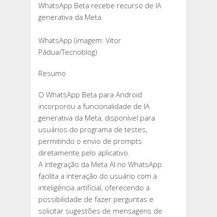
WhatsApp Beta recebe recurso de IA
BETA
generativa da Meta
RECEBE
RECURSO
WhatsApp (imagem: Vitor
DE
Pádua/Tecnoblog)
IA
GENERATIVA
Resumo
DA
META
O WhatsApp Beta para Android
incorporou a funcionalidade de IA
generativa da Meta, disponível para
usuários do programa de testes,
permitindo o envio de prompts
diretamente pelo aplicativo.
A integração da Meta AI no WhatsApp
facilita a interação do usuário com a
inteligência artificial, oferecendo a
possibilidade de fazer perguntas e
solicitar sugestões de mensagens de