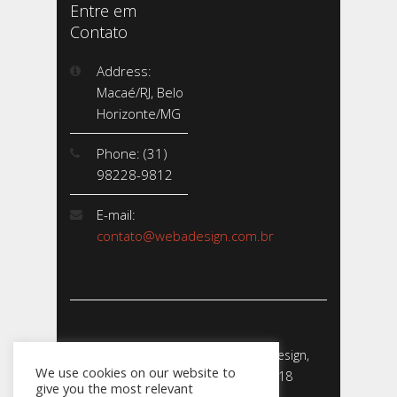
Entre em
Contato
Address:
Macaé/RJ, Belo
Horizonte/MG
Phone: (31)
98228-9812
E-mail:
contato@webadesign.com.br
Webadesign - Empresa de Webdesign,
We use cookies on our website to
Desenvolvimento de Sites - 2018
give you the most relevant