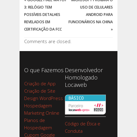
3: RELÓGIO TEM
USO DE CELULARES
POSSÍVEIS DETALHES
ANDROID PARA
REVELADOS EM
FUNCIONÁRIOS NA CHINA
CERTIFICAÇÃO DA FCC
»
Comments are closed.
O que Fazemos
Desenvolvedor
Homologado
Criação de App
Locaweb
Criação de Site
Design WordPress
Hospedagem
Marketing Online
Planos de
Código de Ética e
Hospedagem
Conduta
Cupom Google