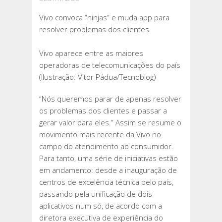
VIVO
Vivo convoca “ninjas” e muda app para
CONVOCA
resolver problemas dos clientes
“NINJAS”
E
Vivo aparece entre as maiores
MUDA
operadoras de telecomunicações do país
APP
(Ilustração: Vitor Pádua/Tecnoblog)
PARA
RESOLVER
“Nós queremos parar de apenas resolver
PROBLEMAS
os problemas dos clientes e passar a
DOS
gerar valor para eles.” Assim se resume o
CLIENTES
movimento mais recente da Vivo no
campo do atendimento ao consumidor.
Para tanto, uma série de iniciativas estão
em andamento: desde a inauguração de
centros de excelência técnica pelo país,
passando pela unificação de dois
aplicativos num só, de acordo com a
diretora executiva de experiência do