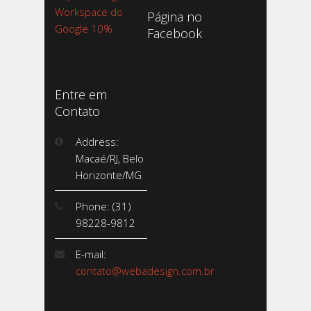
Workspace do
Página no
Google 10%
Facebook
Entre em
Contato
Address:
Macaé/RJ, Belo
Horizonte/MG
Phone: (31)
98228-9812
E-mail:
contato@webadesign.com.br