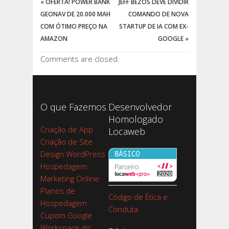
«
OFERTA! POWER BANK
JEFF BEZOS DEVE DIVIDIR
GEONAV DE 20.000 MAH
COMANDO DE NOVA
COM ÓTIMO PREÇO NA
STARTUP DE IA COM EX-
AMAZON
GOOGLE
»
Comments are closed.
O que Fazemos
Desenvolvedor
Homologado
Criação de App
Locaweb
Criação de Site
Design WordPress
Hospedagem
Marketing Online
Planos de
Código de Ética e
Hospedagem
Conduta
Cupom Google
Workspace do