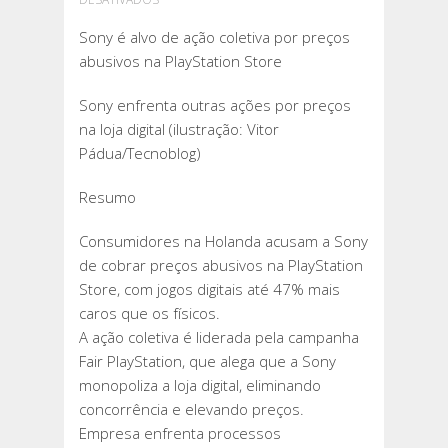
SONY
Sony é alvo de ação coletiva por preços
É
abusivos na PlayStation Store
ALVO
DE
Sony enfrenta outras ações por preços
AÇÃO
na loja digital (ilustração: Vitor
COLETIVA
Pádua/Tecnoblog)
POR
PREÇOS
Resumo
ABUSIVOS
NA
Consumidores na Holanda acusam a Sony
PLAYSTATION
de cobrar preços abusivos na PlayStation
STORE
Store, com jogos digitais até 47% mais
caros que os físicos.
A ação coletiva é liderada pela campanha
Fair PlayStation, que alega que a Sony
monopoliza a loja digital, eliminando
concorrência e elevando preços.
Empresa enfrenta processos