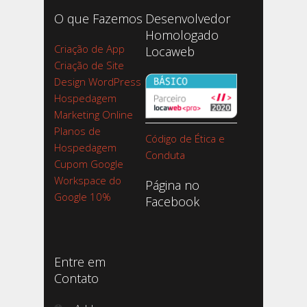
O que Fazemos
Desenvolvedor
Homologado
Criação de App
Locaweb
Criação de Site
Design WordPress
Hospedagem
Marketing Online
Planos de
Código de Ética e
Hospedagem
Conduta
Cupom Google
Workspace do
Página no
Google 10%
Facebook
Entre em
Contato