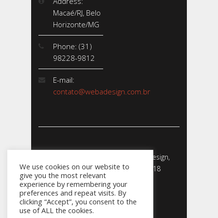
Address:
Macaé/RJ, Belo
Horizonte/MG
Phone: (31)
98228-9812
E-mail:
contato@webadesign.com.br
Webadesign - Empresa de Webdesign,
We use cookies on our website to
Desenvolvimento de Sites - 2018
give you the most relevant
CNPJ: 23.856.204/0001-­24
experience by remembering your
preferences and repeat visits. By
clicking “Accept”, you consent to the
use of ALL the cookies.