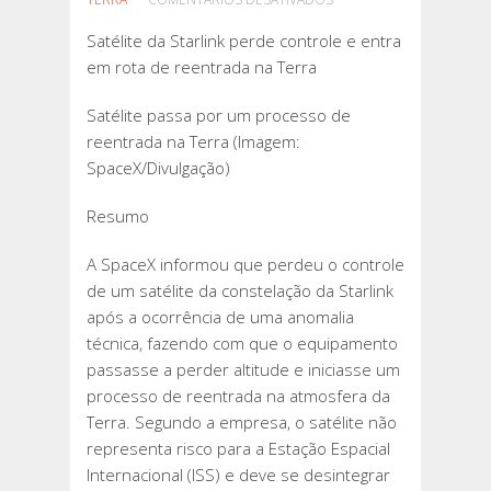
SATÉLITE
Satélite da Starlink perde controle e entra
DA
em rota de reentrada na Terra
STARLINK
PERDE
Satélite passa por um processo de
CONTROLE
reentrada na Terra (Imagem:
E
SpaceX/Divulgação)
ENTRA
EM
Resumo
ROTA
DE
A SpaceX informou que perdeu o controle
REENTRADA
de um satélite da constelação da Starlink
NA
após a ocorrência de uma anomalia
TERRA
técnica, fazendo com que o equipamento
passasse a perder altitude e iniciasse um
processo de reentrada na atmosfera da
Terra. Segundo a empresa, o satélite não
representa risco para a Estação Espacial
Internacional (ISS) e deve se desintegrar