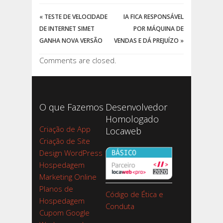
«
TESTE DE VELOCIDADE
IA FICA RESPONSÁVEL
DE INTERNET SIMET
POR MÁQUINA DE
GANHA NOVA VERSÃO
VENDAS E DÁ PREJUÍZO
»
Comments are closed.
O que Fazemos
Desenvolvedor
Homologado
Criação de App
Locaweb
Criação de Site
Design WordPress
Hospedagem
Marketing Online
Planos de
Código de Ética e
Hospedagem
Conduta
Cupom Google