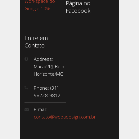
Workspace do
Página no
Google 10%
Facebook
Entre em
Contato
Address:
Macaé/RJ, Belo
Horizonte/MG
Phone: (31)
98228-9812
E-mail:
contato@webadesign.com.br