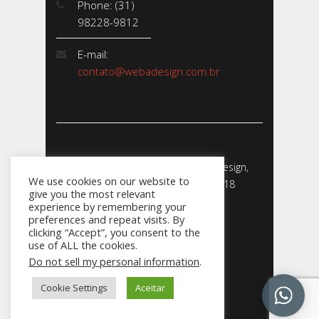
Phone: (31)
98228-9812
E-mail:
contato@webadesign.com.br
Webadesign - Empresa de Webdesign,
We use cookies on our website to
Desenvolvimento de Sites - 2018
give you the most relevant
CNPJ: 23.856.204/0001-­24
experience by remembering your
preferences and repeat visits. By
clicking “Accept”, you consent to the
use of ALL the cookies.
Do not sell my personal information
.
031
Cookie Settings
Aceitar
98228.9812