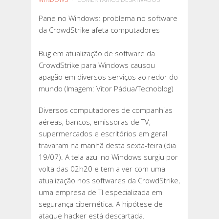
PANE
Pane no Windows: problema no software
NO
da CrowdStrike afeta computadores
WINDOWS:
PROBLEMA
Bug em atualização de software da
NO
CrowdStrike para Windows causou
SOFTWARE
apagão em diversos serviços ao redor do
DA
mundo (Imagem: Vitor Pádua/Tecnoblog)
CROWDSTRIKE
AFETA
Diversos computadores de companhias
COMPUTADORES
aéreas, bancos, emissoras de TV,
supermercados e escritórios em geral
travaram na manhã desta sexta-feira (dia
19/07). A tela azul no Windows surgiu por
volta das 02h20 e tem a ver com uma
atualização nos softwares da CrowdStrike,
uma empresa de TI especializada em
segurança cibernética. A hipótese de
ataque hacker está descartada.