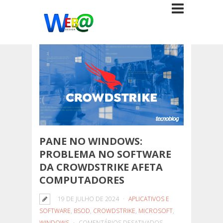
PANE NO WINDOWS:
PROBLEMA NO SOFTWARE
DA CROWDSTRIKE AFETA
COMPUTADORES
19 DE JULHO DE 2024
APLICATIVOS E
SOFTWARE
,
BSOD
,
CROWDSTRIKE
,
MICROSOFT
,
EM
WINDOWS
COMENTÁRIOS DESATIVADOS