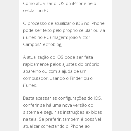
Como atualizar o iOS do iPhone pelo
ATUALIZAR
celular ou PC
O
IOS
O processo de atualizar o iOS no iPhone
DO
pode ser feito pelo próprio celular ou via
IPHONE
iTunes no PC (Imagem: João Victor
PELO
Campos/Tecnoblog)
CELULAR
OU
A atualização do iOS pode ser feita
PC
rapidamente pelos ajustes do próprio
aparelho ou com a ajuda de um
computador, usando o Finder ou o
iTunes.
Basta acessar as configurações do iOS,
conferir se há uma nova versão do
sistema e seguir as instruções exibidas
na tela. Se preferir, também é possível
atualizar conectando o iPhone ao