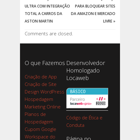
ULTRA COM INTEGRAÇÃO
PARA BLOQUEAR SITES
TOTAL A CARROS DA
DA AMAZON E MERCADO
ASTON MARTIN
LIVRE
»
Comments are closed.
O que Fazemos
Desenvolvedor
Homologado
Criação de App
Locaweb
Criação de Site
Design WordPress
Hospedagem
Marketing Online
Planos de
Código de Ética e
Hospedagem
Conduta
Cupom Google
Workspace do
Página no