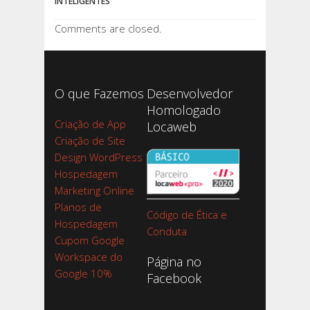
INTELIGENTES
Comments are closed.
O que Fazemos
Desenvolvedor
Homologado
Criação de App
Locaweb
Criação de Site
Design WordPress
Hospedagem
Marketing Online
Planos de
Código de Ética e
Hospedagem
Conduta
Cupom Google
Workspace do
Página no
Google 10%
Facebook