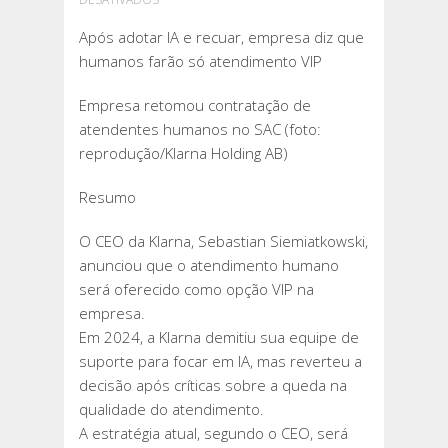
APÓS
Após adotar IA e recuar, empresa diz que
ADOTAR
humanos farão só atendimento VIP
IA
E
Empresa retomou contratação de
RECUAR,
atendentes humanos no SAC (foto:
EMPRESA
reprodução/Klarna Holding AB)
DIZ
QUE
Resumo
HUMANOS
FARÃO
O CEO da Klarna, Sebastian Siemiatkowski,
SÓ
anunciou que o atendimento humano
ATENDIMENTO
será oferecido como opção VIP na
VIP
empresa.
Em 2024, a Klarna demitiu sua equipe de
suporte para focar em IA, mas reverteu a
decisão após críticas sobre a queda na
qualidade do atendimento.
A estratégia atual, segundo o CEO, será