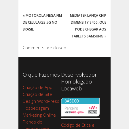
«
MOTOROLA NEGA FIM
MEDIATEK LANÇA CHIP
DE CELULARES 5G NO
DIMENSITY 9400, QUE
BRASIL
PODE CHEGAR AOS
TABLETS SAMSUNG
»
Comments are closed.
O que Fazemos
Desenvolvedor
Homologado
Criação de App
Locaweb
Criação de Site
Design WordPress
Hospedagem
Marketing Online
Planos de
Código de Ética e
Hospedagem