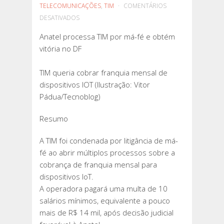
TELECOMUNICAÇÕES
,
TIM
COMENTÁRIOS
EM
DESATIVADOS
ANATEL
Anatel processa TIM por má-fé e obtém
PROCESSA
vitória no DF
TIM
POR
TIM queria cobrar franquia mensal de
MÁ-
dispositivos IOT (Ilustração: Vitor
FÉ
Pádua/Tecnoblog)
E
OBTÉM
Resumo
VITÓRIA
NO
A TIM foi condenada por litigância de má-
DF
fé ao abrir múltiplos processos sobre a
cobrança de franquia mensal para
dispositivos IoT.
A operadora pagará uma multa de 10
salários mínimos, equivalente a pouco
mais de R$ 14 mil, após decisão judicial