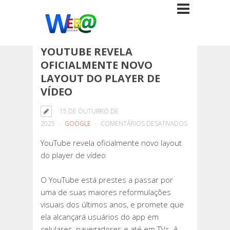
YOUTUBE REVELA
OFICIALMENTE NOVO
LAYOUT DO PLAYER DE
VÍDEO
15 DE OUTUBRO DE
EM
2025
GOOGLE
COMENTÁRIOS DESATIVADOS
YOUTUBE
YouTube revela oficialmente novo layout
REVELA
do player de vídeo
OFICIALMENTE
NOVO
O YouTube está prestes a passar por
LAYOUT
uma de suas maiores reformulações
DO
visuais dos últimos anos, e promete que
PLAYER
ela alcançará usuários do app em
DE
celulares, navegadores e até em TVs. A