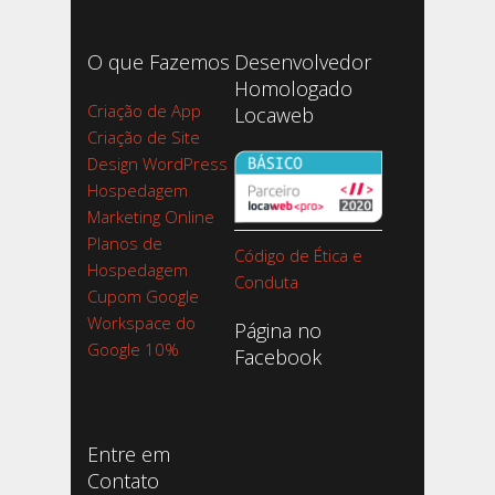
O que Fazemos
Desenvolvedor
Homologado
Criação de App
Locaweb
Criação de Site
Design WordPress
Hospedagem
Marketing Online
Planos de
Código de Ética e
Hospedagem
Conduta
Cupom Google
Workspace do
Página no
Google 10%
Facebook
Entre em
Contato