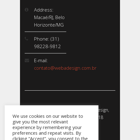
Address:
Macaé/RJ, Belo
Horizonte/MG
Phone: (31)
98228-9812
E-mail:
contato@webadesign.com.br
Webadesign - Empresa de Webdesign,
We use cookies on our website to
Desenvolvimento de Sites - 2018
give you the most relevant
CNPJ: 23.856.204/0001-­24
experience by remembering your
preferences and repeat visits. By
clicking “Accept”, you consent to the