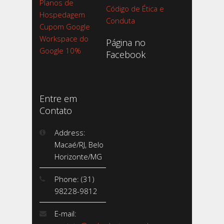
Planos de
Código de Ética e
Hospedagem
Conduta
Cupom Google
Workspace do
Página no
Google 10%
Facebook
Entre em
Contato
Address:
Macaé/RJ, Belo
Horizonte/MG
Phone: (31)
98228-9812
E-mail: