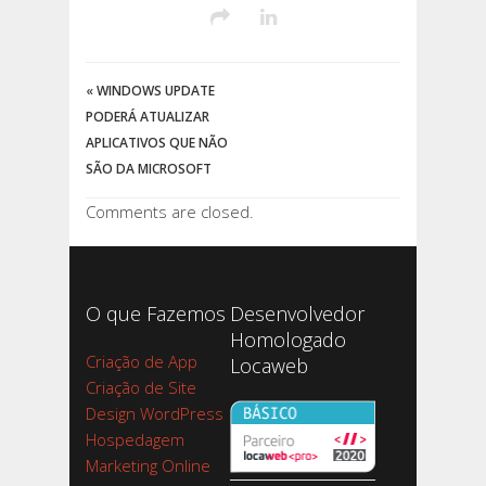
«
WINDOWS UPDATE
PODERÁ ATUALIZAR
APLICATIVOS QUE NÃO
SÃO DA MICROSOFT
Comments are closed.
O que Fazemos
Desenvolvedor
Homologado
Criação de App
Locaweb
Criação de Site
Design WordPress
Hospedagem
Marketing Online