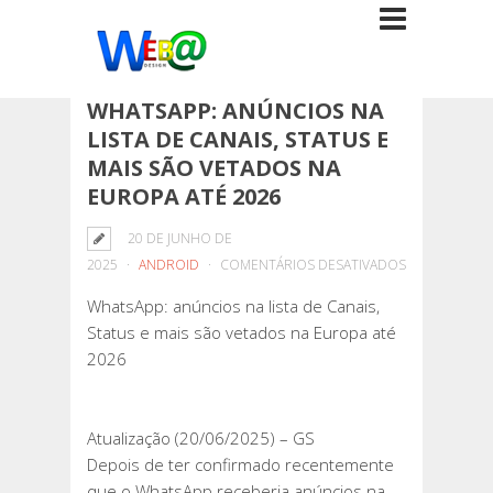
WHATSAPP: ANÚNCIOS NA
LISTA DE CANAIS, STATUS E
MAIS SÃO VETADOS NA
EUROPA ATÉ 2026
20 DE JUNHO DE
EM
2025
ANDROID
COMENTÁRIOS DESATIVADOS
WHATSAPP:
WhatsApp: anúncios na lista de Canais,
ANÚNCIOS
Status e mais são vetados na Europa até
NA
2026
LISTA
DE
CANAIS,
Atualização (20/06/2025) – GS
STATUS
Depois de ter confirmado recentemente
E
que o WhatsApp receberia anúncios na