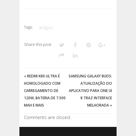
Tags:
artigos
Share this post:
«
REDMI K80 ULTRA É
SAMSUNG GALAXY BUDS:
HOMOLOGADO COM
ATUALIZAÇÃO DO
CARREGAMENTO DE
APLICATIVO PARA ONE UI
120W, BATERIA DE 7.500
8 TRAZ INTERFACE
MAH E MAIS
MELHORADA
»
Comments are closed.