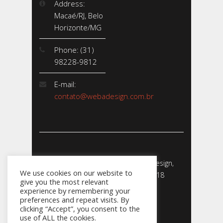
Address:
Macaé/RJ, Belo
Horizonte/MG
Phone: (31)
98228-9812
E-mail:
contato@webadesign.com.br
Webadesign - Empresa de Webdesign,
We use cookies on our website to
Desenvolvimento de Sites - 2018
give you the most relevant
CNPJ: 23.856.204/0001-­24
experience by remembering your
preferences and repeat visits. By
clicking “Accept”, you consent to the
use of ALL the cookies.