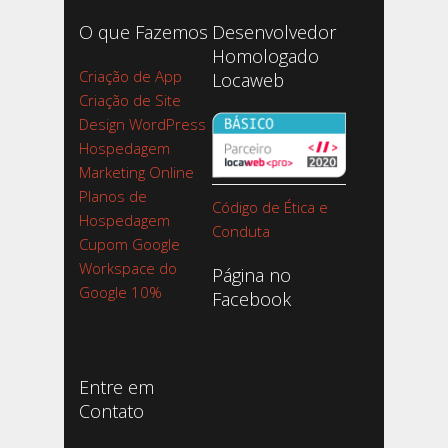
O que Fazemos
Desenvolvedor
Homologado
Criação de App
Locaweb
Criação de Site
Design WordPress
Hospedagem
Marketing Online
Planos de
Código de Ética e
Hospedagem
Conduta
Cupom Google
Workspace do
Página no
Google 10%
Facebook
Entre em
Contato