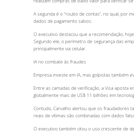
realizam compras de baixo valor para verificar s
A segunda é o “roubo de contas”, no qual, por me
dados de pagamento salvos.
O executivo destacou que a recomendação, hoje
Segundo ele, o perímetro de segurança das empr
principalmente via celular.
IA no combate às fraudes
Empresa investe em IA, mas golpistas também evo
Entre as camadas de verificação, a Visa aposta e
globalmente mais de US$ 11 bilhões em tecnolog
Contudo, Carvalho alertou que os fraudadores t
reais de vítimas são combinadas com dados falsos
O executivo também citou o uso crescente de d