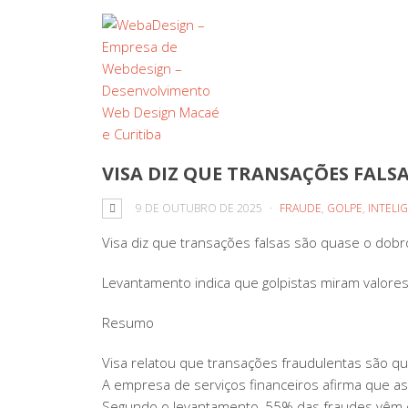
VISA DIZ QUE TRANSAÇÕES FALS
9 DE OUTUBRO DE 2025
FRAUDE
,
GOLPE
,
INTELIG
Visa diz que transações falsas são quase o dob
Levantamento indica que golpistas miram valore
Resumo
Visa relatou que transações fraudulentas são qu
A empresa de serviços financeiros afirma que as 
Segundo o levantamento, 55% das fraudes vêm d