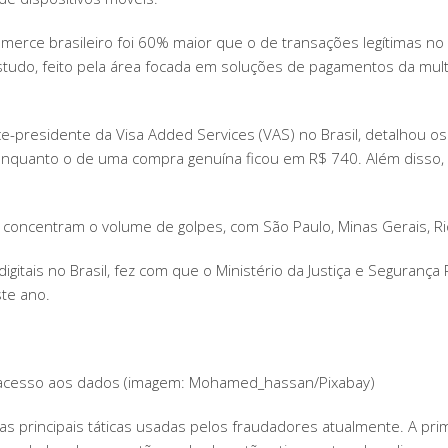
mmerce brasileiro foi 60% maior que o de transações legítimas n
studo, feito pela área focada em soluções de pagamentos da mult
e-presidente da Visa Added Services (VAS) no Brasil, detalhou o
, enquanto o de uma compra genuína ficou em R$ 740. Além disso
centram o volume de golpes, com São Paulo, Minas Gerais, Rio d
gitais no Brasil, fez com que o Ministério da Justiça e Segurança 
te ano.
er acesso aos dados (imagem: Mohamed_hassan/Pixabay)
s principais táticas usadas pelos fraudadores atualmente. A prim