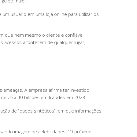
 golpe maior.
 um usuário em uma loja online para utilizar os
m que nem mesmo o cliente é confiável.
os acessos acontecem de qualquer lugar,
 as ameaças. A empresa afirma ter investido
io de US$ 40 bilhões em fraudes em 2023.
iação de “dados sintéticos”, em que informações
usando imagem de celebridades. “O próximo