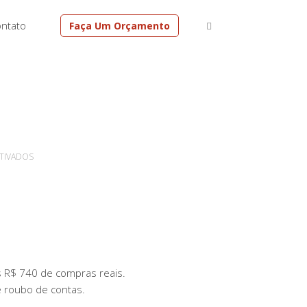
ntato
Faça Um Orçamento
EM
TIVADOS
VISA
DIZ
QUE
TRANSAÇÕES
FALSAS
SÃO
QUASE
s R$ 740 de compras reais.
O
e roubo de contas.
DOBRO