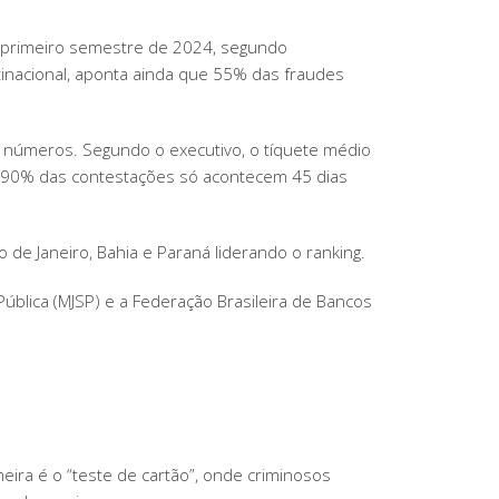
DAS
o primeiro semestre de 2024, segundo
GENUÍNAS
inacional, aponta ainda que 55% das fraudes
s números. Segundo o executivo, o tíquete médio
, 90% das contestações só acontecem 45 dias
e Janeiro, Bahia e Paraná liderando o ranking.
Pública (MJSP) e a Federação Brasileira de Bancos
eira é o “teste de cartão”, onde criminosos