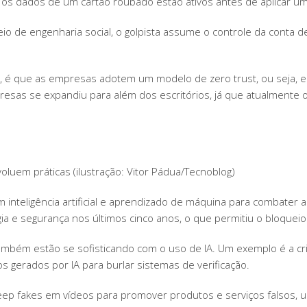
e os dados de um cartão roubado estão ativos antes de aplicar um
io de engenharia social, o golpista assume o controle da conta de
, é que as empresas adotem um modelo de zero trust, ou seja, e
esas se expandiu para além dos escritórios, já que atualmente 
luem práticas (ilustração: Vitor Pádua/Tecnoblog)
m inteligência artificial e aprendizado de máquina para combater
ia e segurança nos últimos cinco anos, o que permitiu o bloque
ambém estão se sofisticando com o uso de IA. Um exemplo é a cr
 gerados por IA para burlar sistemas de verificação.
eep fakes em vídeos para promover produtos e serviços falsos, 