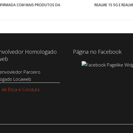
NFIRMADA COM MAIS PRODUTOS DA
REALME 15 5G E REAL
nvolvedor Homologado
Página no Facebook
web
 de Ética e Conduta