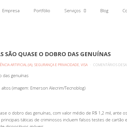
Empresa
Portfólio
Serviços
Blog
Co
AS SÃO QUASE O DOBRO DAS GENUÍNAS
ÊNCIA ARTIFICIAL (IA)
,
SEGURANÇA E PRIVACIDADE
,
VISA
COMENTÁRIOS DESA
ro das genuínas
s altos (imagem: Emerson Alecrim/Tecnoblog)
ase o dobro das genuínas, com valor médio de R$ 1,2 mil, ante o
principais táticas de criminosos incluem falsos testes de cartão 
e dispositivos móveis.