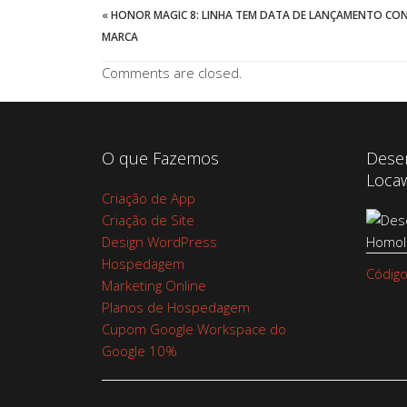
«
HONOR MAGIC 8: LINHA TEM DATA DE LANÇAMENTO CO
MARCA
Comments are closed.
O que Fazemos
Dese
Loca
Criação de App
Criação de Site
Design WordPress
Hospedagem
Código
Marketing Online
Planos de Hospedagem
Cupom Google Workspace do
Google 10%