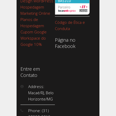
Design WordPress
Hospedagem
Marketing Online
Planos de
Código de Ética e
Hospedagem
Conduta
Cupom Google
Workspace do
Página no
Google 10%
Facebook
Entre em
Contato
Address:
Macaé/RJ, Belo
Horizonte/MG
Phone: (31)