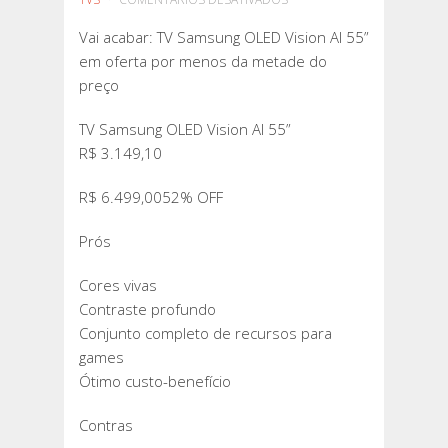
VAI
Vai acabar: TV Samsung OLED Vision AI 55”
ACABAR:
em oferta por menos da metade do
TV
preço
SAMSUNG
OLED
TV Samsung OLED Vision AI 55”
VISION
R$ 3.149,10
AI
55”
R$ 6.499,0052% OFF
EM
OFERTA
Prós
POR
Cores vivas
MENOS
Contraste profundo
DA
Conjunto completo de recursos para
METADE
games
DO
Ótimo custo-benefício
PREÇO
Contras