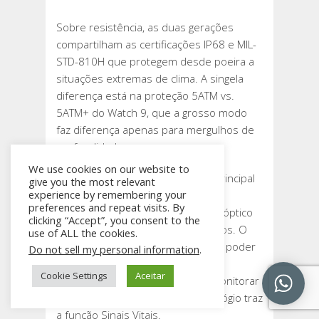
Sobre resistência, as duas gerações
compartilham as certificações IP68 e MIL-
STD-810H que protegem desde poeira a
situações extremas de clima. A singela
diferença está na proteção 5ATM vs.
5ATM+ do Watch 9, que a grosso modo
faz diferença apenas para mergulhos de
profundidade.
We use cookies on our website to
O sensor BioActive segue como principal
give you the most relevant
experience by remembering your
apoiado com auxiliares como
preferences and repeat visits. By
acelerômetro, barômetro, sensor óptico
clicking “Accept”, you consent to the
de frequência cardíaca entre outros. O
use of ALL the cookies.
usuário que adquirir o Watch 8 vai poder
Do not sell my personal information
.
utilizar recursos como Índice de
Cookie Settings
Aceitar
Antioxidantes, Carga Vascular e monitorar
a qualidade do sono. Já o novo relógio traz
a função Sinais Vitais.