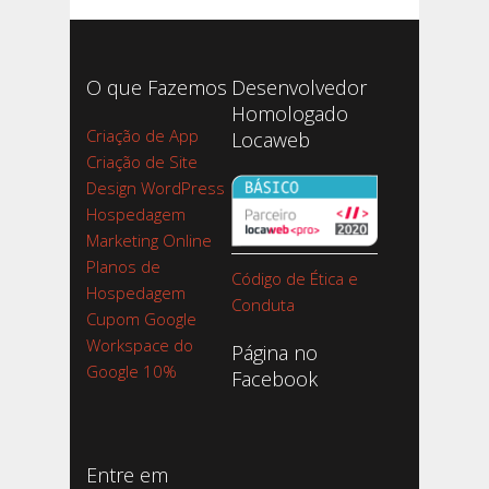
O que Fazemos
Desenvolvedor
Homologado
Criação de App
Locaweb
Criação de Site
Design WordPress
Hospedagem
Marketing Online
Planos de
Código de Ética e
Hospedagem
Conduta
Cupom Google
Workspace do
Página no
Google 10%
Facebook
Entre em