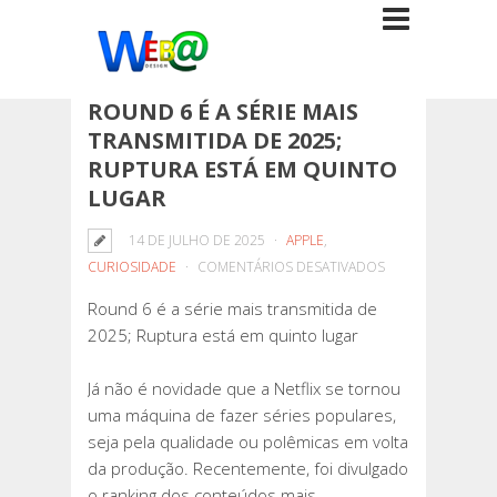
ROUND 6 É A SÉRIE MAIS
TRANSMITIDA DE 2025;
RUPTURA ESTÁ EM QUINTO
LUGAR
14 DE JULHO DE 2025
APPLE
,
EM
CURIOSIDADE
COMENTÁRIOS DESATIVADOS
ROUND
Round 6 é a série mais transmitida de
6
2025; Ruptura está em quinto lugar
É
A
Já não é novidade que a Netflix se tornou
SÉRIE
uma máquina de fazer séries populares,
MAIS
seja pela qualidade ou polêmicas em volta
TRANSMITIDA
da produção. Recentemente, foi divulgado
DE
o ranking dos conteúdos mais