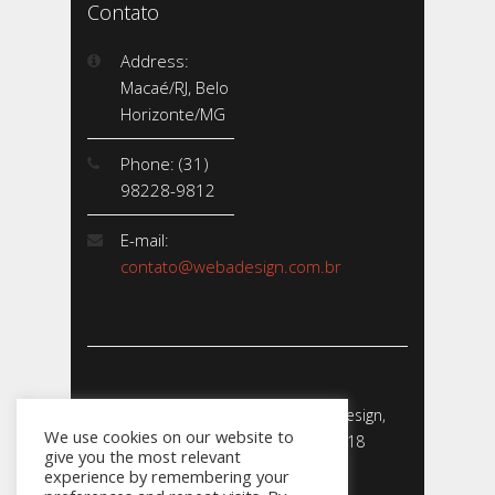
Contato
Address:
Macaé/RJ, Belo
Horizonte/MG
Phone: (31)
98228-9812
E-mail:
contato@webadesign.com.br
Webadesign - Empresa de Webdesign,
We use cookies on our website to
Desenvolvimento de Sites - 2018
give you the most relevant
CNPJ: 23.856.204/0001-­24
experience by remembering your