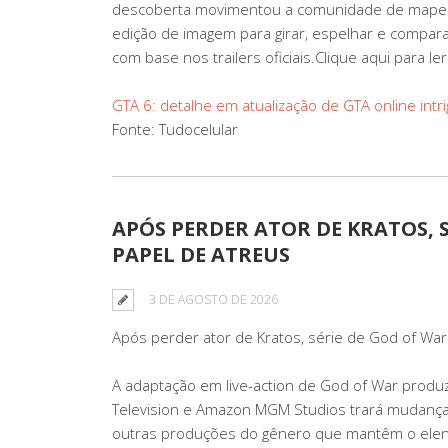
descoberta movimentou a comunidade de mapeam
edição de imagem para girar, espelhar e compara
com base nos trailers oficiais.Clique aqui para le
GTA 6: detalhe em atualização de GTA online intri
Fonte: Tudocelular
APÓS PERDER ATOR DE KRATOS, 
PAPEL DE ATREUS
3 DE AGOSTO DE 2026
Após perder ator de Kratos, série de God of War
A adaptação em live-action de God of War produ
Television e Amazon MGM Studios trará mudanças 
outras produções do gênero que mantêm o elenco