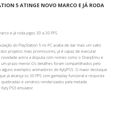
ATION 5 ATINGE NOVO MARCO E JÁ RODA
marco e já roda jogos 3D a 30 FPS
lação do PlayStation 5 no PC acaba de dar mais um salto
 dos projetos mais promissores, já é capaz de executar
 A novidade acirra a disputa com nomes como o SharpEmu e
m um prazo menor.Os detalhes foram compartilhados pelo
am alguns exemplos animadores do KytyPS5. O maior destaque
 que já alcança os 30 FPS com gameplay funcional e resposta
 quebradas e cenários renderizados pela metade.
he Kyty PS5 emulator.