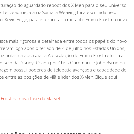
uturação do aguardado reboot dos X-Men para o seu universo
te Deadline, a atriz Samara Weaving foi a escolhida pelo
io, Kevin Feige, para interpretar a mutante Emma Frost na nova
usca mais rigorosa e detalhada entre todos os papéis do novo
rreram logo após o feriado de 4 de julho nos Estados Unidos,
z britânica-australiana.A escalação de Emma Frost reforça a
 selo da Disney. Criada por Chris Claremont e John Byrne na
agem possui poderes de telepatia avançada e capacidade de
e entre as posições de vilã e líder dos X-Men.Clique aqui
rost na nova fase da Marvel