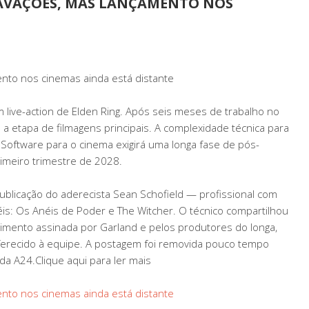
RAVAÇÕES, MAS LANÇAMENTO NOS
ento nos cinemas ainda está distante
 live-action de Elden Ring. Após seis meses de trabalho no
u a etapa de filmagens principais. A complexidade técnica para
Software para o cinema exigirá uma longa fase de pós-
imeiro trimestre de 2028.
blicação do aderecista Sean Schofield — profissional com
 Os Anéis de Poder e The Witcher. O técnico compartilhou
mento assinada por Garland e pelos produtores do longa,
recido à equipe. A postagem foi removida pouco tempo
da A24.Clique aqui para ler mais
ento nos cinemas ainda está distante