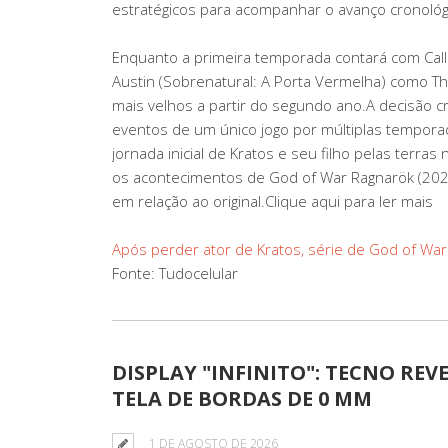
estratégicos para acompanhar o avanço cronológ
Enquanto a primeira temporada contará com Call
Austin (Sobrenatural: A Porta Vermelha) como T
mais velhos a partir do segundo ano.A decisão c
eventos de um único jogo por múltiplas temporad
jornada inicial de Kratos e seu filho pelas terr
os acontecimentos de God of War Ragnarök (202
em relação ao original.Clique aqui para ler mais
Após perder ator de Kratos, série de God of War
Fonte: Tudocelular
DISPLAY "INFINITO": TECNO RE
TELA DE BORDAS DE 0 MM
1 DE AGOSTO DE 2026