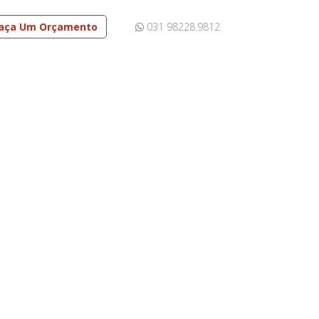
aça Um Orçamento
031 98228.9812