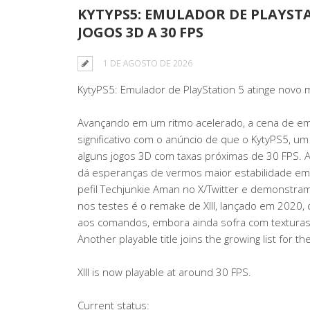
KYTYPS5: EMULADOR DE PLAYST
JOGOS 3D A 30 FPS
1 DE AGOSTO DE 2026
KytyPS5: Emulador de PlayStation 5 atinge novo 
Avançando em um ritmo acelerado, a cena de emu
significativo com o anúncio de que o KytyPS5, um
alguns jogos 3D com taxas próximas de 30 FPS.
dá esperanças de vermos maior estabilidade e
pefil Techjunkie Aman no X/Twitter e demonstr
nos testes é o remake de XIII, lançado em 2020,
aos comandos, embora ainda sofra com texturas
Another playable title joins the growing list for t
XIII is now playable at around 30 FPS.
Current status: