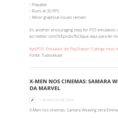
• Playable
• Runs at 30 FPS
• Minor graphical issues remain
It’s another encouraging step for PS5 emulation, 
pic.twitter.com/5rEpvcbvTbClique aqui para ler m
KytyPS5: Emulador de PlayStation 5 atinge novo 
Fonte: Tudocelular
X-MEN NOS CINEMAS: SAMARA W
DA MARVEL
1 DE AGOSTO DE 2026
X-Men nos cinemas: Samara Weaving será Emma F