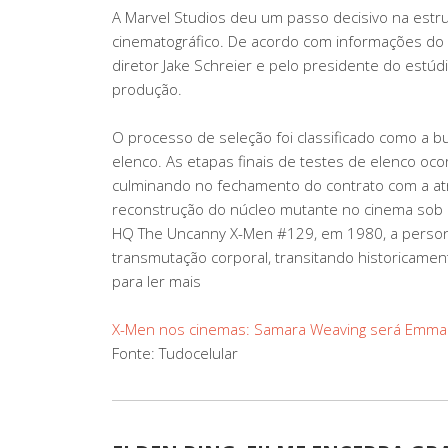
A Marvel Studios deu um passo decisivo na estr
cinematográfico. De acordo com informações do si
diretor Jake Schreier e pelo presidente do estúd
produção.
O processo de seleção foi classificado como a b
elenco. As etapas finais de testes de elenco oco
culminando no fechamento do contrato com a atri
reconstrução do núcleo mutante no cinema sob o
HQ The Uncanny X-Men #129, em 1980, a person
transmutação corporal, transitando historicament
para ler mais
X-Men nos cinemas: Samara Weaving será Emma F
Fonte: Tudocelular