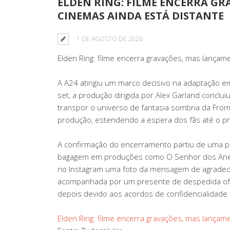
ELDEN RING: FILME ENCERRA G
CINEMAS AINDA ESTÁ DISTANTE
1 DE AGOSTO DE 2026
Elden Ring: filme encerra gravações, mas lançam
A A24 atingiu um marco decisivo na adaptação em
set, a produção dirigida por Alex Garland conclui
transpor o universo de fantasia sombria da From
produção, estendendo a espera dos fãs até o pr
A confirmação do encerramento partiu de uma pu
bagagem em produções como O Senhor dos Anéis:
no Instagram uma foto da mensagem de agradeci
acompanhada por um presente de despedida ofe
depois devido aos acordos de confidencialidade 
Elden Ring: filme encerra gravações, mas lançam