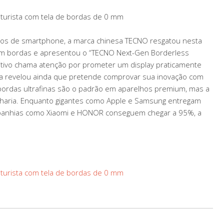
 futurista com tela de bordas de 0 mm
mos de smartphone, a marca chinesa TECNO resgatou nesta
 sem bordas e apresentou o “TECNO Next-Gen Borderless
tivo chama atenção por prometer um display praticamente
hia revelou ainda que pretende comprovar sua inovação com
bordas ultrafinas são o padrão em aparelhos premium, mas a
enharia. Enquanto gigantes como Apple e Samsung entregam
mpanhias como Xiaomi e HONOR conseguem chegar a 95%, a
 futurista com tela de bordas de 0 mm