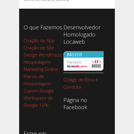
O que Fazemos
Desenvolvedor
Homologado
Criação de App
Locaweb
Criação de Site
Design WordPress
Hospedagem
Marketing Online
Planos de
Código de Ética e
Hospedagem
Conduta
Cupom Google
Workspace do
Página no
Google 10%
Facebook
Entre em