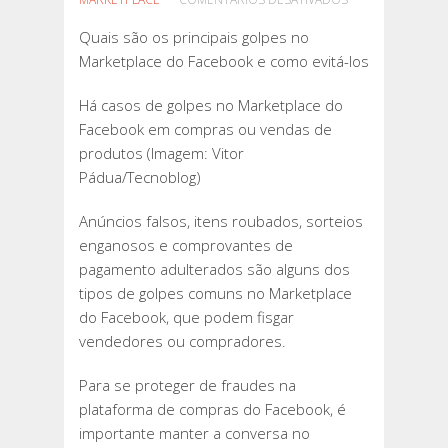
QUAIS
Quais são os principais golpes no
SÃO
Marketplace do Facebook e como evitá-los
OS
PRINCIPAIS
Há casos de golpes no Marketplace do
GOLPES
Facebook em compras ou vendas de
NO
produtos (Imagem: Vitor
MARKETPLACE
Pádua/Tecnoblog)
DO
FACEBOOK
Anúncios falsos, itens roubados, sorteios
E
enganosos e comprovantes de
COMO
pagamento adulterados são alguns dos
EVITÁ-
tipos de golpes comuns no Marketplace
LOS
do Facebook, que podem fisgar
vendedores ou compradores.
Para se proteger de fraudes na
plataforma de compras do Facebook, é
importante manter a conversa no