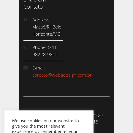
Contato
Address:
Macaé/RJ, Belo
Horizonte/MG
Phone: (31)
98228-9812
E-mail:
contato@webadesign.com.br
Webadesign - Empresa de Webdesign,
We use cookies on our website to
Desenvolvimento de Sites - 2018
give you the most relevant
CNPJ: 23.856.204/0001-­24
experience by remembering your