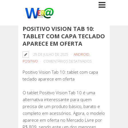
POSITIVO VISION TAB 10:
TABLET COM CAPA TECLADO
APARECE EM OFERTA
29 DE JULHO DE 2025
ANDROID
,
EM
POSITIVO
COMENTÁRIOS DESATIVADOS
POSITIVO
Positivo Vision Tab 10: tablet com capa
VISION
teclado aparece em oferta
TAB
10:
O tablet Positivo Vision Tab 10 é uma
TABLET
alternativa interessante para quem
COM
precisa de um produto básico, barato e
CAPA
completo em acessórios. Agora, o modelo
TECLADO
aparece em oferta no Mercado Livre por
APARECE
R$ 809, sendo este um dos menores