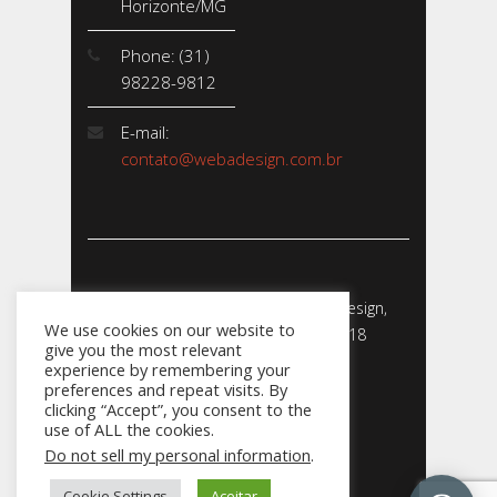
Horizonte/MG
Phone: (31)
98228-9812
E-mail:
contato@webadesign.com.br
Webadesign - Empresa de Webdesign,
We use cookies on our website to
Desenvolvimento de Sites - 2018
give you the most relevant
CNPJ: 23.856.204/0001-­24
experience by remembering your
preferences and repeat visits. By
clicking “Accept”, you consent to the
use of ALL the cookies.
Do not sell my personal information
.
031
Cookie Settings
Aceitar