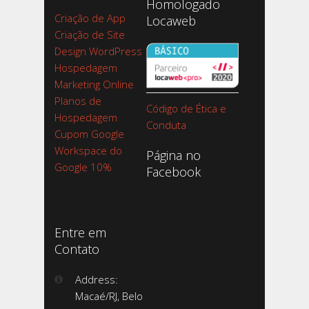
Homologado
Criação de App
Locaweb
Criação de Site
Design WordPress
Hospedagem
Marketing Online
Planos de
Código de Ética e
Hospedagem
Conduta
Cupom Google
Workspace do
Página no
Google 10%
Facebook
Entre em
Contato
Address:
Macaé/RJ, Belo