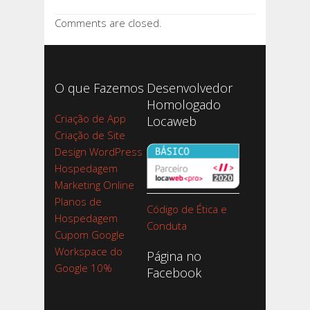
Comments are closed.
O que Fazemos
Desenvolvedor
Homologado
Criação de App
Locaweb
Criação de Site
Design WordPress
Hospedagem
Marketing Online
Planos de
Código de Ética e
Hospedagem
Conduta
Cupom Google
Workspace do
Página no
Google 10%
Facebook