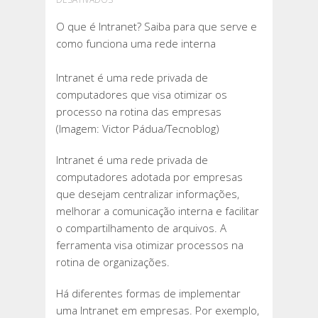
O
O que é Intranet? Saiba para que serve e
QUE
como funciona uma rede interna
É
INTRANET?
Intranet é uma rede privada de
SAIBA
computadores que visa otimizar os
PARA
processo na rotina das empresas
QUE
(Imagem: Victor Pádua/Tecnoblog)
SERVE
E
Intranet é uma rede privada de
COMO
computadores adotada por empresas
FUNCIONA
que desejam centralizar informações,
UMA
melhorar a comunicação interna e facilitar
REDE
o compartilhamento de arquivos. A
INTERNA
ferramenta visa otimizar processos na
rotina de organizações.
Há diferentes formas de implementar
uma Intranet em empresas. Por exemplo,