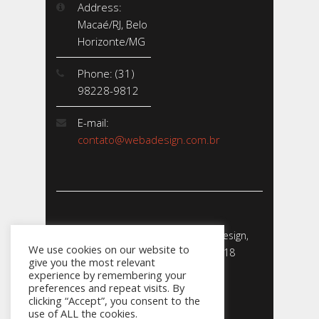
Address:
Macaé/RJ, Belo
Horizonte/MG
Phone: (31)
98228-9812
E-mail:
contato@webadesign.com.br
Webadesign - Empresa de Webdesign,
We use cookies on our website to
Desenvolvimento de Sites - 2018
give you the most relevant
CNPJ: 23.856.204/0001-­24
experience by remembering your
preferences and repeat visits. By
clicking “Accept”, you consent to the
use of ALL the cookies.