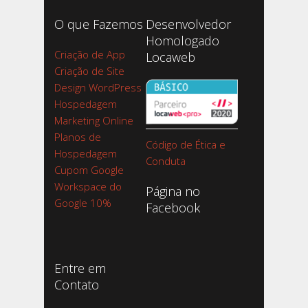
O que Fazemos
Desenvolvedor
Homologado
Criação de App
Locaweb
Criação de Site
Design WordPress
Hospedagem
Marketing Online
Planos de
Código de Ética e
Hospedagem
Conduta
Cupom Google
Workspace do
Página no
Google 10%
Facebook
Entre em
Contato