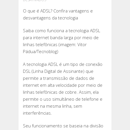
O
O que é ADSL? Confira vantagens e
QUE
desvantagens da tecnologia
É
ADSL?
Saiba como funciona a tecnologia ADSL
CONFIRA
para internet banda larga por meio de
VANTAGENS
linhas telefônicas (imagem: Vitor
E
Pádua/Tecnoblog)
DESVANTAGENS
DA
A tecnologia ADSL é um tipo de conexão
TECNOLOGIA
DSL (Linha Digital de Assinante) que
permite a transmissão de dados de
internet em alta velocidade por meio de
linhas telefônicas de cobre. Assim, ela
permite o uso simultâneo de telefone e
internet na mesma linha, sem
interferências.
Seu funcionamento se baseia na divisão