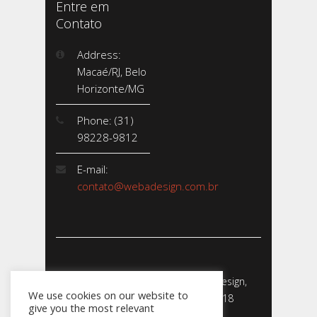
Entre em
Contato
Address:
Macaé/RJ, Belo
Horizonte/MG
Phone: (31)
98228-9812
E-mail:
contato@webadesign.com.br
Webadesign - Empresa de Webdesign,
We use cookies on our website to
Desenvolvimento de Sites - 2018
give you the most relevant
CNPJ: 23.856.204/0001-­24