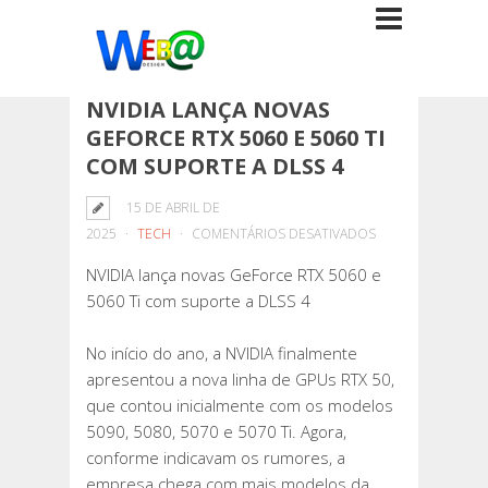
NVIDIA LANÇA NOVAS
GEFORCE RTX 5060 E 5060 TI
COM SUPORTE A DLSS 4
15 DE ABRIL DE
EM
2025
TECH
COMENTÁRIOS DESATIVADOS
NVIDIA
NVIDIA lança novas GeForce RTX 5060 e
LANÇA
5060 Ti com suporte a DLSS 4
NOVAS
GEFORCE
No início do ano, a NVIDIA finalmente
RTX
apresentou a nova linha de GPUs RTX 50,
5060
que contou inicialmente com os modelos
E
5090, 5080, 5070 e 5070 Ti. Agora,
5060
conforme indicavam os rumores, a
TI
empresa chega com mais modelos da