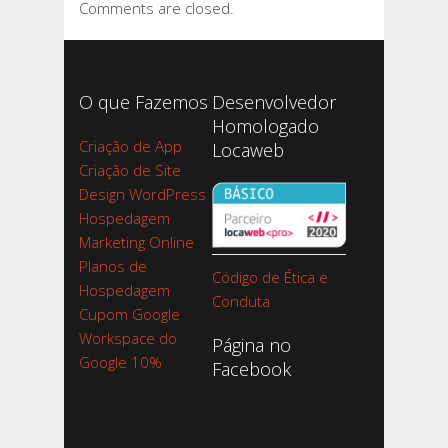
Comments are closed.
O que Fazemos
Desenvolvedor
Homologado
Criação de App
Locaweb
Criação de Site
Design WordPress
Hospedagem
Marketing Online
Planos de
Código de Ética e
Hospedagem
Conduta
Cupom Google
Workspace do
Página no
Google 10%
Facebook