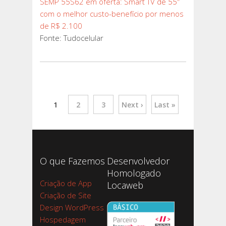
SEMP 55S62 em oferta: Smart TV de 55″
com o melhor custo-benefício por menos
de R$ 2.100
Fonte: Tudocelular
1
2
3
Next ›
Last »
O que Fazemos
Desenvolvedor
Homologado
Criação de App
Locaweb
Criação de Site
Design WordPress
Hospedagem