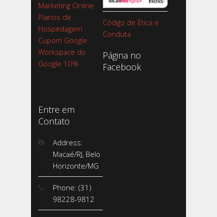
Marketing Online
Planos de
Código de Ética e
Hospedagem
Conduta
Cupom Google
Workspace do
Página no
Google 10%
Facebook
Entre em
Contato
Address:
Macaé/RJ, Belo
Horizonte/MG
Phone: (31)
98228-9812