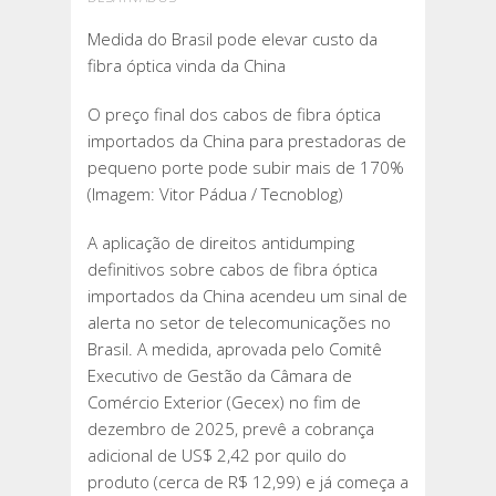
MEDIDA
Medida do Brasil pode elevar custo da
DO
fibra óptica vinda da China
BRASIL
PODE
O preço final dos cabos de fibra óptica
ELEVAR
importados da China para prestadoras de
CUSTO
pequeno porte pode subir mais de 170%
DA
(Imagem: Vitor Pádua / Tecnoblog)
FIBRA
ÓPTICA
A aplicação de direitos antidumping
VINDA
definitivos sobre cabos de fibra óptica
DA
importados da China acendeu um sinal de
CHINA
alerta no setor de telecomunicações no
Brasil. A medida, aprovada pelo Comitê
Executivo de Gestão da Câmara de
Comércio Exterior (Gecex) no fim de
dezembro de 2025, prevê a cobrança
adicional de US$ 2,42 por quilo do
produto (cerca de R$ 12,99) e já começa a