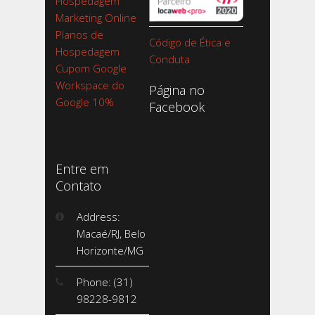
Hospedagem
Marketing Online
Planos de
Código de Ética e
Hospedagem
Conduta
Cupom Google
Workspace do
Página no
Google 10%
Facebook
Entre em
Contato
Address:
Macaé/RJ, Belo
Horizonte/MG
Phone: (31)
98228-9812