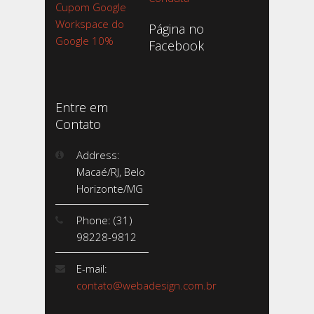
Cupom Google
Workspace do
Página no
Google 10%
Facebook
Entre em
Contato
Address:
Macaé/RJ, Belo
Horizonte/MG
Phone: (31)
98228-9812
E-mail:
contato@webadesign.com.br