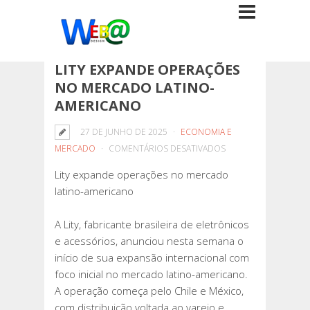
LITY EXPANDE OPERAÇÕES
NO MERCADO LATINO-
AMERICANO
27 DE JUNHO DE 2025
ECONOMIA E
EM
MERCADO
COMENTÁRIOS DESATIVADOS
LITY
Lity expande operações no mercado
EXPANDE
latino-americano
OPERAÇÕES
NO
A Lity, fabricante brasileira de eletrônicos
MERCADO
e acessórios, anunciou nesta semana o
LATINO-
início de sua expansão internacional com
AMERICANO
foco inicial no mercado latino-americano.
A operação começa pelo Chile e México,
com distribuição voltada ao varejo e