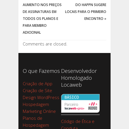
AUMENTO NOS PREÇOS
DO HAPPN SUGERE
DE ASSINATURAS EM
LOCAIS PARA O PRIMEIRO
TODOS OS PLANOS E
ENCONTRO
»
PARA MEMBRO
ADICIONAL
Comments are closed.
O que Fazemos
Desenvolvedor
Homologado
Criação de App
Locaweb
Criação de Site
Design WordPress
Hospedagem
Marketing Online
Planos de
Código de Ética e
Hospedagem
Conduta