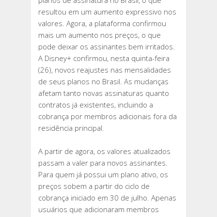
planos de assinatura no Brasil, o que
EM
resultou em um aumento expressivo nos
TODOS
valores. Agora, a plataforma confirmou
OS
mais um aumento nos preços, o que
PLANOS
pode deixar os assinantes bem irritados.
E
A Disney+ confirmou, nesta quinta-feira
PARA
(26), novos reajustes nas mensalidades
MEMBRO
de seus planos no Brasil. As mudanças
ADICIONAL
afetam tanto novas assinaturas quanto
contratos já existentes, incluindo a
cobrança por membros adicionais fora da
residência principal.
A partir de agora, os valores atualizados
passam a valer para novos assinantes.
Para quem já possui um plano ativo, os
preços sobem a partir do ciclo de
cobrança iniciado em 30 de julho. Apenas
usuários que adicionaram membros