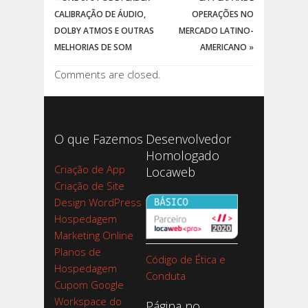
CALIBRAÇÃO DE ÁUDIO,
OPERAÇÕES NO
DOLBY ATMOS E OUTRAS
MERCADO LATINO-
MELHORIAS DE SOM
AMERICANO
»
Comments are closed.
O que Fazemos
Desenvolvedor
Homologado
Criação de App
Locaweb
Criação de Site
Design WordPress
Hospedagem
Marketing Online
Planos de
Código de Ética e
Hospedagem
Conduta
Cupom Google
Workspace do
Página no