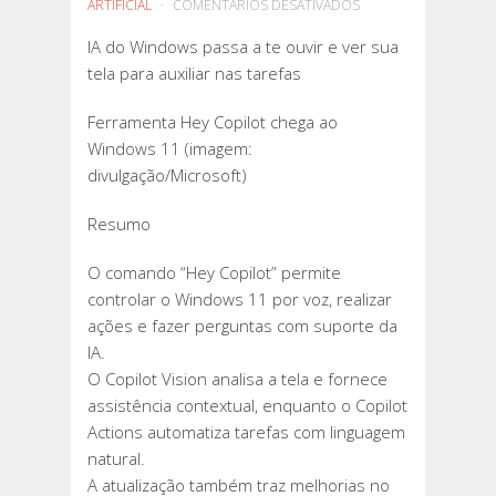
EM
ARTIFICIAL
COMENTÁRIOS DESATIVADOS
IA
IA do Windows passa a te ouvir e ver sua
DO
tela para auxiliar nas tarefas
WINDOWS
PASSA
Ferramenta Hey Copilot chega ao
A
Windows 11 (imagem:
TE
divulgação/Microsoft)
OUVIR
E
Resumo
VER
SUA
O comando “Hey Copilot” permite
TELA
controlar o Windows 11 por voz, realizar
PARA
ações e fazer perguntas com suporte da
AUXILIAR
IA.
NAS
O Copilot Vision analisa a tela e fornece
TAREFAS
assistência contextual, enquanto o Copilot
Actions automatiza tarefas com linguagem
natural.
A atualização também traz melhorias no