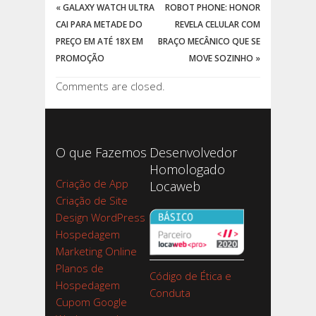
«
GALAXY WATCH ULTRA
ROBOT PHONE: HONOR
CAI PARA METADE DO
REVELA CELULAR COM
PREÇO EM ATÉ 18X EM
BRAÇO MECÂNICO QUE SE
PROMOÇÃO
MOVE SOZINHO
»
Comments are closed.
O que Fazemos
Desenvolvedor
Homologado
Criação de App
Locaweb
Criação de Site
Design WordPress
Hospedagem
Marketing Online
Planos de
Código de Ética e
Hospedagem
Conduta
Cupom Google