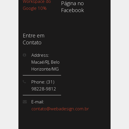
Workspace do
Página no
Google 10%
Facebook
Entre em
Contato
Address:
Macaé/RJ, Belo
Horizonte/MG
Phone: (31)
98228-9812
E-mail:
contato@webadesign.com.br