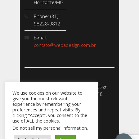
Horizonte/MG
Phone: (31)
98228-9812
E-mail:
contato@webadesign.com.br
Webadesign - Empresa de Webdesign,
We use cookies on our website to
Desenvolvimento de Sites - 2018
give you the most relevant
CNPJ: 23.856.204/0001-­24
experience by remembering your
preferences and repeat visits. By
clicking “Accept”, you consent to the
use of ALL the cookies.
Do not sell my personal information
.
031