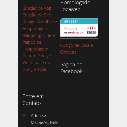
Homologado
Criação de App
Locaweb
Criação de Site
Design WordPress
Hospedagem
Marketing Online
Planos de
Código de Ética e
Hospedagem
Conduta
Cupom Google
Workspace do
Página no
Google 10%
Facebook
Entre em
Contato
Address:
Macaé/RJ, Belo