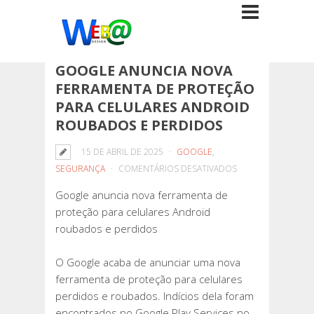
GOOGLE ANUNCIA NOVA
FERRAMENTA DE PROTEÇÃO
PARA CELULARES ANDROID
ROUBADOS E PERDIDOS
15 DE ABRIL DE 2025
GOOGLE
,
EM
SEGURANÇA
COMENTÁRIOS DESATIVADOS
GOOGLE
Google anuncia nova ferramenta de
ANUNCIA
proteção para celulares Android
NOVA
roubados e perdidos
FERRAMENTA
DE
O Google acaba de anunciar uma nova
PROTEÇÃO
ferramenta de proteção para celulares
PARA
perdidos e roubados. Indícios dela foram
CELULARES
encontrados no Google Play Services no