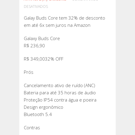
EM
DESATIVADOS
GALAY
Galay Buds Core tem 32% de desconto
BUDS
em até 6x sem juros na Amazon
CORE
TEM
Galaxy Buds Core
32%
R$ 236,90
DE
DESCONTO
R$ 349,0032% OFF
EM
ATÉ
Prós
6X
Cancelamento ativo de ruído (ANC)
SEM
Bateria para até 35 horas de áudio
JUROS
Proteção IP54 contra água e poeira
NA
Design ergonômico
AMAZON
Bluetooth 5.4
Contras