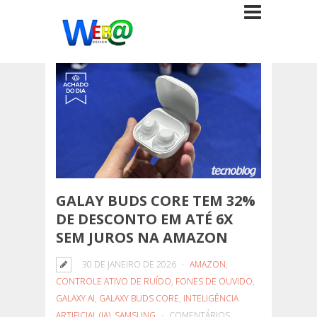
GALAY BUDS CORE TEM 32%
DE DESCONTO EM ATÉ 6X
SEM JUROS NA AMAZON
30 DE JANEIRO DE 2026
AMAZON
,
CONTROLE ATIVO DE RUÍDO
,
FONES DE OUVIDO
,
GALAXY AI
,
GALAXY BUDS CORE
,
INTELIGÊNCIA
ARTIFICIAL (IA)
,
SAMSUNG
COMENTÁRIOS