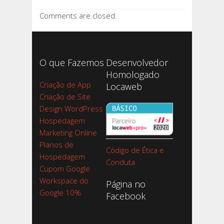
Comments are closed.
O que Fazemos
Desenvolvedor
Homologado
Criação de App
Locaweb
Criação de Site
Design WordPress
Hospedagem
Marketing Online
Planos de
Código de Ética e
Hospedagem
Conduta
Cupom Google
Workspace do
Página no
Google 10%
Facebook