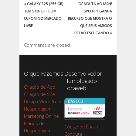
«
GALAXY S25 (256 GB)
DE VOLTA AO MSN!
TEM 54% OFF COM
SPOTIFY GANHA
CUPOM NO MERCADO
RECURSO QUE MOSTRA O
LIVRE
QUE SEUS AMIGOS
ESTÃO ESCUTANDO
»
Comments are closed.
O que Fazemos
Desenvolvedor
Homologado
Criação de App
Locaweb
Criação de Site
Design WordPress
Hospedagem
Marketing Online
Planos de
Código de Ética e
Hospedagem
Conduta