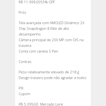
55%
R$ 11.999,0055% OFF
MAIS
BARATO
Prós
NO
Tela avançada com AMOLED Dinâmico 2X
MERCADO
Chip Snapdragon 8 Elite de alto
LIVRE
desempenho
Câmera principal de 200 MP com OIS na
traseira
Conta com caneta S Pen
Contras
Peso relativamente elevado de 218 g
Design traseiro pode não agradar a todos
PIX
Cupom
R$ 5.399,60 Mercado Livre