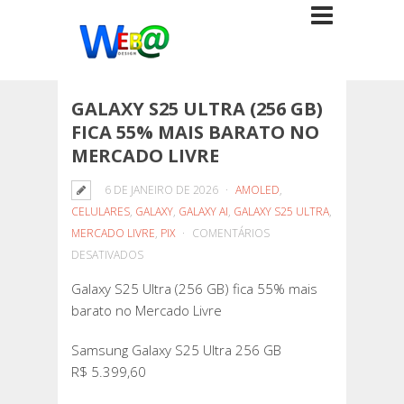
GALAXY S25 ULTRA (256 GB)
FICA 55% MAIS BARATO NO
MERCADO LIVRE
6 DE JANEIRO DE 2026
AMOLED
,
CELULARES
,
GALAXY
,
GALAXY AI
,
GALAXY S25 ULTRA
,
MERCADO LIVRE
,
PIX
COMENTÁRIOS
EM
DESATIVADOS
GALAXY
Galaxy S25 Ultra (256 GB) fica 55% mais
S25
barato no Mercado Livre
ULTRA
(256
Samsung Galaxy S25 Ultra 256 GB
GB)
R$ 5.399,60
FICA