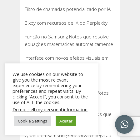
Filtro de chamadas potencializado por IA
Bixby com recursos de IA do Perplexity
Função no Samsung Notes que resolve
equações matemáticas automaticamente
Interface com novos efeitos visuais em
menus e navegação otimizada
We use cookies on our website to
Widget de alarme na Now Bar
give you the most relevant
experience by remembering your
preferences and repeat visits. By
IA que oculta dados sensíveis em fotos
clicking “Accept”, you consent to the
(como números de documentos)
use of ALL the cookies.
Do not sell my personal information
.
Mecanismo que pode silenciar apps que
Cookie Settings
Aceitar
mandam muitas notificações
Quando a Samsung One UI 8.5 chega ao