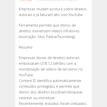
EMPRESAS
Empresas mudam postura sobre direitos
MUDAM
autorais e já faturam alto com YouTube
POSTURA
SOBRE
Ferramenta permite que donos de
DIREITOS
direitos monetizem vídeos infratores
AUTORAIS
(ilustração: Vitor Pádua/Tecnoblog)
E
JÁ
Resumo
FATURAM
ALTO
Empresas donas de direitos autorais
COM
embolsaram US$ 12 bilhões com a
YOUTUBE
monetização de vídeos de terceiros no
YouTube.
Content ID identifica automaticamente
conteúdos protegidos e permite que
donos dos direitos escolham bloquear,
rastrear ou monetizar.
Recentemente, estúdios foram criticados