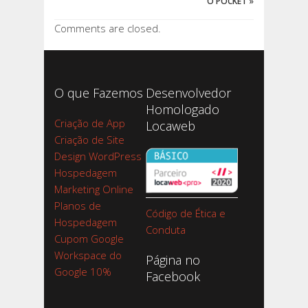
O POCKET
»
Comments are closed.
O que Fazemos
Desenvolvedor
Homologado
Criação de App
Locaweb
Criação de Site
Design WordPress
Hospedagem
Marketing Online
Planos de
Código de Ética e
Hospedagem
Conduta
Cupom Google
Workspace do
Página no
Google 10%
Facebook