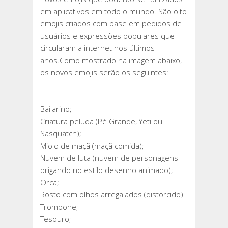
É
em aplicativos em todo o mundo. São oito
APROVADO
emojis criados com base em pedidos de
COM
usuários e expressões populares que
OITO
circularam a internet nos últimos
NOVOS
anos.Como mostrado na imagem abaixo,
EMOJIS
os novos emojis serão os seguintes:
Bailarino;
Criatura peluda (Pé Grande, Yeti ou
Sasquatch);
Miolo de maçã (maçã comida);
Nuvem de luta (nuvem de personagens
brigando no estilo desenho animado);
Orca;
Rosto com olhos arregalados (distorcido)
Trombone;
Tesouro;