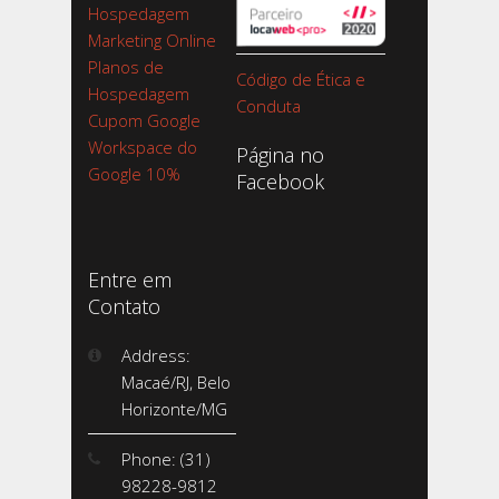
Hospedagem
Marketing Online
Planos de
Código de Ética e
Hospedagem
Conduta
Cupom Google
Workspace do
Página no
Google 10%
Facebook
Entre em
Contato
Address:
Macaé/RJ, Belo
Horizonte/MG
Phone: (31)
98228-9812