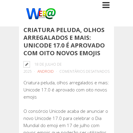
CRIATURA PELUDA, OLHOS
ARREGALADOS E MAIS:
UNICODE 17.0 É APROVADO
COM OITO NOVOS EMOJIS
18 DE JULHO DE
EM
2025
ANDROID
COMENTÁRIOS DESATIVADOS
CRIATURA
Criatura peluda, olhos arregalados e mais:
PELUDA,
Unicode 17.0 é aprovado com oito novos
OLHOS
emojis
ARREGALADO
E
O consórcio Unicode acaba de anunciar o
MAIS:
novo Unicode 17.0 para celebrar o Dia
UNICODE
Mundial do emoji em 17 de julho com
17.0
novos emojis que poderão ser utilizados