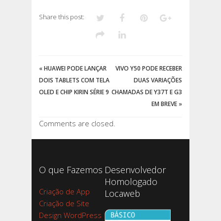
Share this post:
«
HUAWEI PODE LANÇAR
VIVO Y50 PODE RECEBER
DOIS TABLETS COM TELA
DUAS VARIAÇÕES
OLED E CHIP KIRIN SÉRIE 9
CHAMADAS DE Y37T E G3
EM BREVE
»
Comments are closed.
O que Fazemos
Desenvolvedor
Homologado
Criação de App
Locaweb
Criação de Site
Design WordPress