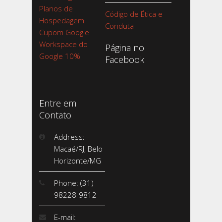
Planos de
Código de Ética e
Hospedagem
Conduta
Cupom Google
Workspace do
Página no
Google 10%
Facebook
Entre em
Contato
Address:
Macaé/RJ, Belo
Horizonte/MG
Phone: (31)
98228-9812
E-mail: