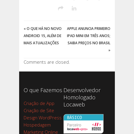
«
O QUE HÁ NO NOVO
APPLE ANUNCIA PRIMEIRO
ANDROID 15, ALÉM DE
IPAD MINI EM TRÊS ANOS;
MAIS ATUALIZAÇÕES
SAIBA PREÇOS NO BRASIL
»
Comments are closed.
O que Fazemos
Desenvolvedor
Homologado
Criação de App
Locaweb
Criação de Site
Design WordPress
Hospedagem
Marketing Online