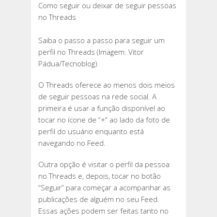
Como seguir ou deixar de seguir pessoas
SEGUIR
no Threads
OU
DEIXAR
Saiba o passo a passo para seguir um
DE
perfil no Threads (Imagem: Vitor
SEGUIR
Pádua/Tecnoblog)
PESSOAS
NO
O Threads oferece ao menos dois meios
THREADS
de seguir pessoas na rede social. A
primeira é usar a função disponível ao
tocar no ícone de “+” ao lado da foto de
perfil do usuário enquanto está
navegando no Feed.
Outra opção é visitar o perfil da pessoa
no Threads e, depois, tocar no botão
“Seguir” para começar a acompanhar as
publicações de alguém no seu Feed.
Essas ações podem ser feitas tanto no