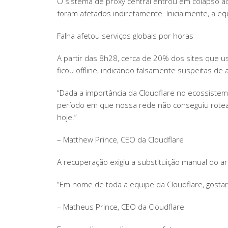
O sistema de proxy central entrou em colapso a
foram afetados indiretamente. Inicialmente, a 
Falha afetou serviços globais por horas
A partir das 8h28, cerca de 20% dos sites que u
ficou offline, indicando falsamente suspeitas de
“Dada a importância da Cloudflare no ecossistem
período em que nossa rede não conseguiu rote
hoje.”
– Matthew Prince, CEO da Cloudflare
A recuperação exigiu a substituição manual do ar
“Em nome de toda a equipe da Cloudflare, gostar
– Matheus Prince, CEO da Cloudflare