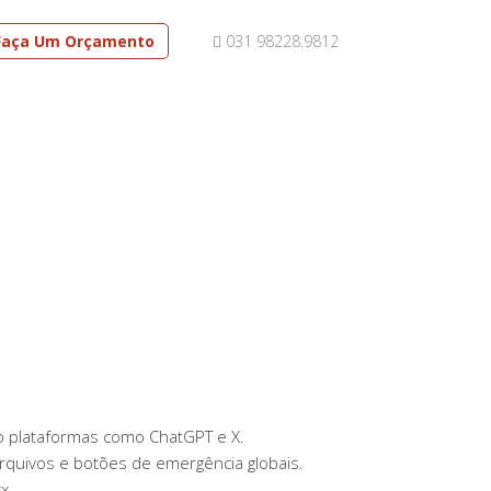
Faça Um Orçamento
031 98228.9812
do plataformas como ChatGPT e X.
rquivos e botões de emergência globais.
x.