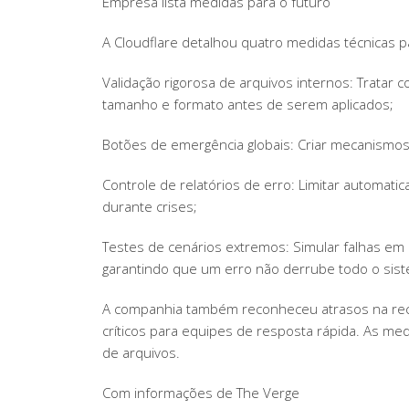
Empresa lista medidas para o futuro
A Cloudflare detalhou quatro medidas técnicas p
Validação rigorosa de arquivos internos: Tratar
tamanho e formato antes de serem aplicados;
Botões de emergência globais: Criar mecanismos 
Controle de relatórios de erro: Limitar automat
durante crises;
Testes de cenários extremos: Simular falhas em m
garantindo que um erro não derrube todo o sis
A companhia também reconheceu atrasos na recu
críticos para equipes de resposta rápida. As m
de arquivos.
Com informações de The Verge