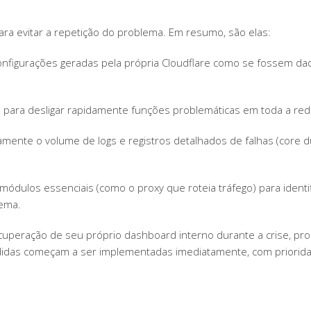
ara evitar a repetição do problema. Em resumo, são elas:
 configurações geradas pela própria Cloudflare como se fossem da
para desligar rapidamente funções problemáticas em toda a rede,
icamente o volume de logs e registros detalhados de falhas (core
ódulos essenciais (como o proxy que roteia tráfego) para identif
tema.
peração de seu próprio dashboard interno durante a crise, pro
edidas começam a ser implementadas imediatamente, com priorida