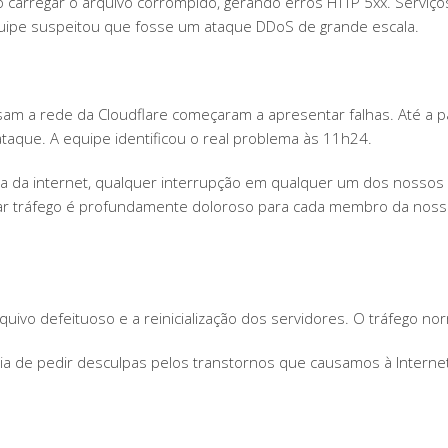
o carregar o arquivo corrompido, gerando erros HTTP 5xx. Servi
equipe suspeitou que fosse um ataque DDoS de grande escala.
sam a rede da Cloudflare começaram a apresentar falhas. Até a p
 ataque. A equipe identificou o real problema às 11h24.
a da internet, qualquer interrupção em qualquer um dos nossos s
ar tráfego é profundamente doloroso para cada membro da nos
quivo defeituoso e a reinicialização dos servidores. O tráfego n
ia de pedir desculpas pelos transtornos que causamos à Internet