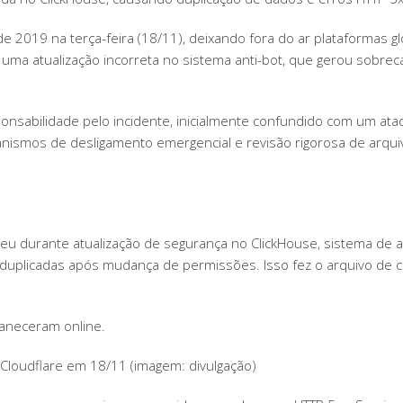
e 2019 na terça-feira (18/11), deixando fora do ar plataformas g
r uma atualização incorreta no sistema anti-bot, que gerou sobrec
onsabilidade pelo incidente, inicialmente confundido com um at
anismos de desligamento emergencial e revisão rigorosa de arquiv
reu durante atualização de segurança no ClickHouse, sistema de
as duplicadas após mudança de permissões. Isso fez o arquivo de
maneceram online.
Cloudflare em 18/11 (imagem: divulgação)