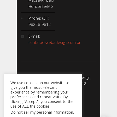
Macaé/RJ, Belo
Horizonte/MG
Phone: (31)
98228-9812
E-mail:
contato@webadesign.com.br
Webadesign - Empresa de Webdesign,
We use cookies on our website to
Desenvolvimento de Sites - 2018
give you the most relevant
CNPJ: 23.856.204/0001-­24
experience by remembering your
preferences and repeat visits. By
clicking “Accept”, you consent to the
use of ALL the cookies.
Do not sell my personal information
.