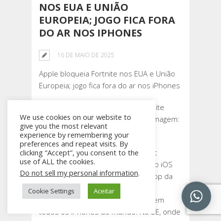
NOS EUA E UNIÃO
EUROPEIA; JOGO FICA FORA
DO AR NOS IPHONES
16 DE MAIO DE 2025
Apple bloqueia Fortnite nos EUA e União
Europeia; jogo fica fora do ar nos iPhones
Epic Games terá que manter Fortnite
We use cookies on our website to
offline no iOS em todo o mundo (Imagem:
give you the most relevant
Divulgação/Epic)
experience by remembering your
preferences and repeat visits. By
A Apple bloqueou o pedido da Epic
clicking “Accept”, you consent to the
use of ALL the cookies.
Games de liberar o jogo Fortnite no iOS
Do not sell my personal information
.
dos Estados Unidos e na loja de app da
Epic na União Europeia. Devido ao
Cookie Settings
Aceitar
impedimento, o game está offline em
todos os iPhones do mundo. Na UE, onde