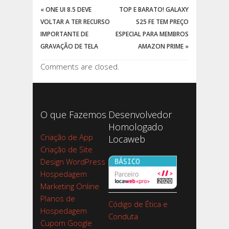
«
ONE UI 8.5 DEVE
TOP E BARATO! GALAXY
VOLTAR A TER RECURSO
S25 FE TEM PREÇO
IMPORTANTE DE
ESPECIAL PARA MEMBROS
GRAVAÇÃO DE TELA
AMAZON PRIME
»
Comments are closed.
O que Fazemos
Desenvolvedor
Homologado
Criação de App
Locaweb
Criação de Site
Design WordPress
Hospedagem
Marketing Online
Planos de
Código de Ética e
Hospedagem
Conduta
Cupom Google