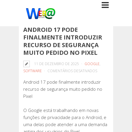
ANDROID 17 PODE
FINALMENTE INTRODUZIR
RECURSO DE SEGURANÇA
MUITO PEDIDO NO PIXEL
11 DE DEZEMBRO DE 2025
GOOGLE
,
EM
SOFTWARE
COMENTÁRIOS DESATIVADOS
ANDROID
Android 17 pode finalmente introduzir
17
recurso de segurança muito pedido no
PODE
Pixel
FINALMENTE
INTRODUZIR
O Google está trabalhando em novas
RECURSO
funções de privacidade para o Android, e
DE
uma delas pode atender a uma demanda
SEGURANÇA
antiga dos usuários do Pixel.