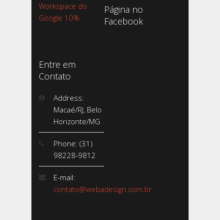
Workspace do
Página no
Google 10%
Facebook
Entre em
Contato
Address:
Macaé/RJ, Belo
Horizonte/MG
Phone: (31)
98228-9812
E-mail:
contato@webadesign.com.br