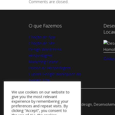
Comments are closed.
O que Fazemos
Dese
Loca
Criação de App
Criação de Site
Design WordPress
Hospedagem
Código
Marketing Online
Planos de Hospedagem
Cupom Google Workspace do
Google 10%
We use cookies on our website to
give you the most relevant
experience by remembering your
Webadesign - Empresa de Webdesign, Desenvolvimen
preferences and repeat visits. By
clicking “Accept”, you consent to