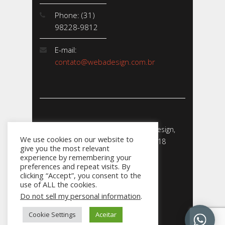
Phone: (31)
98228-9812
E-mail:
contato@webadesign.com.br
Webadesign - Empresa de Webdesign,
We use cookies on our website to
Desenvolvimento de Sites - 2018
give you the most relevant
CNPJ: 23.856.204/0001-­24
experience by remembering your
preferences and repeat visits. By
clicking “Accept”, you consent to the
use of ALL the cookies.
Do not sell my personal information
.
031
Cookie Settings
Aceitar
98228.9812