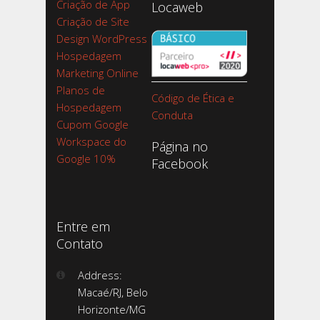
Criação de App
Locaweb
Criação de Site
Design WordPress
Hospedagem
Marketing Online
Planos de
Código de Ética e
Hospedagem
Conduta
Cupom Google
Workspace do
Página no
Google 10%
Facebook
Entre em
Contato
Address:
Macaé/RJ, Belo
Horizonte/MG