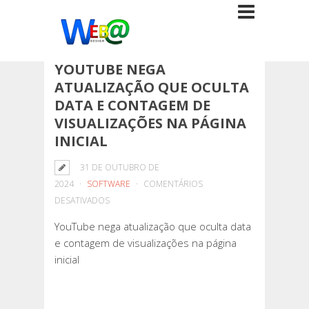
YOUTUBE NEGA
ATUALIZAÇÃO QUE OCULTA
DATA E CONTAGEM DE
VISUALIZAÇÕES NA PÁGINA
INICIAL
31 DE OUTUBRO DE
2024
SOFTWARE
COMENTÁRIOS
EM
DESATIVADOS
YOUTUBE
YouTube nega atualização que oculta data
NEGA
e contagem de visualizações na página
ATUALIZAÇÃO
inicial
QUE
OCULTA
DATA