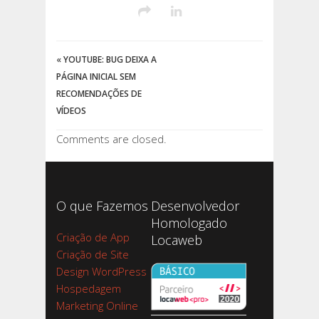
«
YOUTUBE: BUG DEIXA A
PÁGINA INICIAL SEM
RECOMENDAÇÕES DE
VÍDEOS
Comments are closed.
O que Fazemos
Desenvolvedor
Homologado
Criação de App
Locaweb
Criação de Site
Design WordPress
Hospedagem
Marketing Online