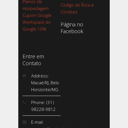
Planos de
Código de Ética e
Hospedagem
Conduta
Cupom Google
Workspace do
Página no
Google 10%
Facebook
Entre em
Contato
Address:
Macaé/RJ, Belo
Horizonte/MG
Phone: (31)
98228-9812
E-mail: