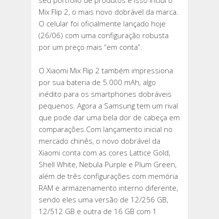
seu portfólio de produtos e isso inclui o
SNAPDRAGON
Mix Flip 2, o mais novo dobrável da marca.
8
O celular foi oficialmente lançado hoje
ELITE,
(26/06) com uma configuração robusta
BATERIA
por um preço mais “em conta”.
DE
5.165
O Xiaomi Mix Flip 2 também impressiona
MAH
por sua bateria de 5.000 mAh, algo
E
inédito para os smartphones dobráveis
MAIS
pequenos. Agora a Samsung tem um rival
que pode dar uma bela dor de cabeça em
comparações.Com lançamento inicial no
mercado chinês, o novo dobrável da
Xiaomi conta com as cores Lattice Gold,
Shell White, Nebula Purple e Plum Green,
além de três configurações com memória
RAM e armazenamento interno diferente,
sendo eles uma versão de 12/256 GB,
12/512 GB e outra de 16 GB com 1