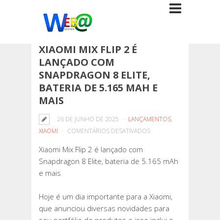
XIAOMI MIX FLIP 2 É
LANÇADO COM
SNAPDRAGON 8 ELITE,
BATERIA DE 5.165 MAH E
MAIS
26 DE JUNHO DE 2025
LANÇAMENTOS
,
EM
XIAOMI
COMENTÁRIOS DESATIVADOS
XIAOMI
Xiaomi Mix Flip 2 é lançado com
MIX
Snapdragon 8 Elite, bateria de 5.165 mAh
FLIP
e mais
2
É
Hoje é um dia importante para a Xiaomi,
LANÇADO
que anunciou diversas novidades para
COM