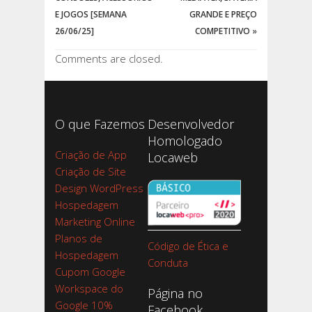
E JOGOS [SEMANA
GRANDE E PREÇO
26/06/25]
COMPETITIVO
»
Comments are closed.
O que Fazemos
Desenvolvedor
Homologado
Criação de App
Locaweb
Criação de Site
Design WordPress
Hospedagem
Marketing Online
Planos de
Código de Ética e
Hospedagem
Conduta
Cupom Google
Workspace do
Página no
Google 10%
Facebook